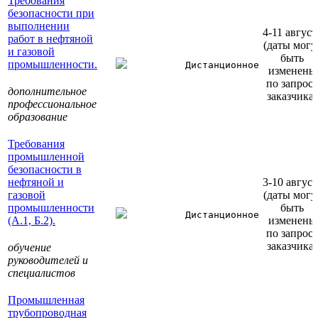
Требования
безопасности при
выполнении
4-11 август
работ в нефтяной
(даты могу
и газовой
быть
промышленности.
Дистанционное
изменены
по запрос
дополнительное
заказчика)
профессиональное
образование
Требования
промышленной
безопасности в
нефтяной и
3-10 август
газовой
(даты могу
промышленности
быть
Дистанционное
(А.1, Б.2).
изменены
по запрос
заказчика)
обучение
руководителей и
специалистов
Промышленная
трубопроводная