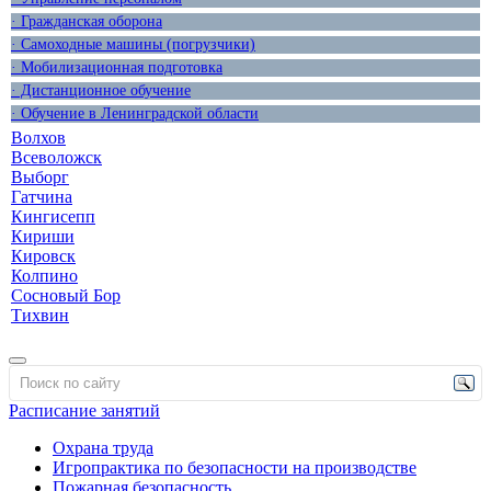
· Гражданская оборона
· Самоходные машины (погрузчики)
· Мобилизационная подготовка
· Дистанционное обучение
· Обучение в Ленинградской области
Волхов
Всеволожск
Выборг
Гатчина
Кингисепп
Кириши
Кировск
Колпино
Сосновый Бор
Тихвин
Расписание занятий
Охрана труда
Игропрактика по безопасности на производстве
Пожарная безопасность