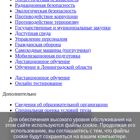
Радиационная безопасность
Экологическая безопасность
Противодействие коррупции
Противодействие терроризму
Государственные и муниципальные закупки
Доступная среда
Управление персоналом
Гражданская оборона
Самоходные машины (погрузчики)
Мобилизационная подготовка
Дистанционное обучение
Обучение в Ленинградской области
Дистанционное обучение
Онлайн тестирование
Дополнительно
Сведения об образовательной организации
Cпециальная оценка условий труда
Независимая оценка квалификации
Для обеспечения высокого уровня обслуживания на
Проверка подлинности протоколов в Едином портале
этом сайте используются файлы cookie. Продолжая его
Готовность документов ТАК
использование, вы соглашаетесь с тем, что файлы
Нормативные документы
cookie будут сохраняться на вашем компьютере.
Это интересно!