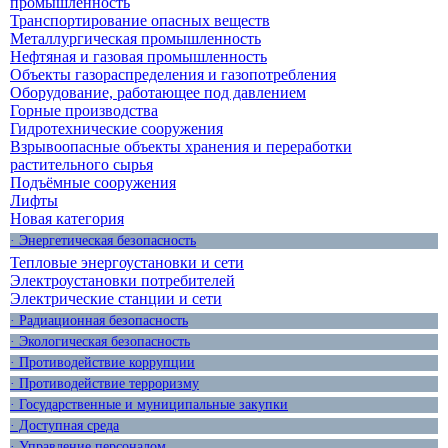
промышленность
Транспортирование опасных веществ
Металлургическая промышленность
Нефтяная и газовая промышленность
Объекты газораспределения и газопотребления
Оборудование, работающее под давлением
Горные производства
Гидротехнические сооружения
Взрывоопасные объекты хранения и переработки
растительного сырья
Подъёмные сооружения
Лифты
Новая категория
· Энергетическая безопасность
Тепловые энергоустановки и сети
Электроустановки потребителей
Электрические станции и сети
· Радиационная безопасность
· Экологическая безопасность
· Противодействие коррупции
· Противодействие терроризму
· Государственные и муниципальные закупки
· Доступная среда
· Управление персоналом