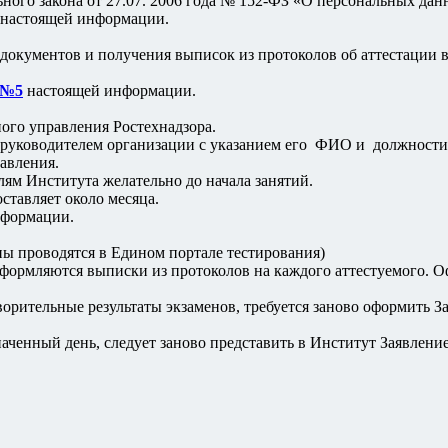
ного закона от 27.07. 2006 года № 152-ФЗ «О персональных дан
настоящей информации.
 документов и получения выписок из протоколов об аттестации 
 №5
настоящей информации.
ого управления Ростехнадзора.
 руководителем организации с указанием его ФИО и должности 
авления.
ям Института желательно до начала занятий.
ставляет около месяца.
формации.
ны проводятся в Едином портале тестирования)
формляются выписки из протоколов на каждого аттестуемого. О
орительные результаты экзаменов, требуется заново оформить З
наченный день, следует заново представить в Институт Заявление