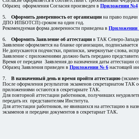
Согласие оформляется в соответствии с требованиями Федераль
Образец оформления Согласия произведен в
Приложении №4
5.
Оформить доверенность от организации
на право подачи
ДПО ИПБОТСП) сроком на один год.
Рекомендуемая форма доверенности приведена в
Приложении
6.
Оформить Заявление об аттестации
в ТАК Северо-Западн
Заявление оформляется на бланке организации, подписывается
Не допускаются подчистки, приписки, зачеркнутые слова, испр
Заявление с приложениями должно быть передано представител
Время от передачи Заявления до назначения даты аттестации со
Образец Заявления приведен в
Приложении № 6
настоящей ин
7.
В назначенный день и время пройти аттестацию
(экзаме
После оформления результатов экзаменов секретариатом ТАК о
приложениями остаются в секретариате ТАК.
Для повторной аттестации работников, получивших неудовлетв
передать их представителям Института.
Для аттестации работников, не явившихся на аттестацию в наз
экзаменов и передачи документов в секретариат ТАК.