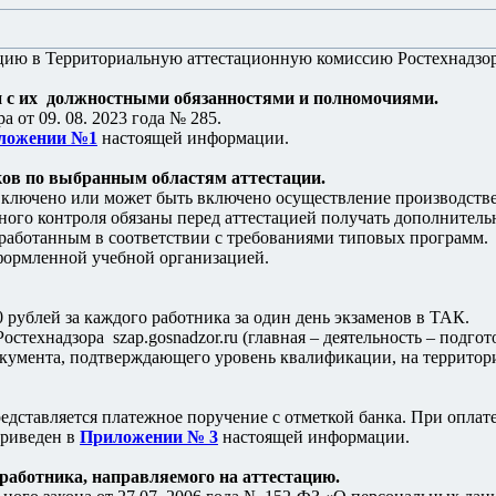
цию в Территориальную аттестационную комиссию Ростехнадзора
ии с их должностными обязанностями и полномочиями.
 от 09. 08. 2023 года № 285.
ложении №1
настоящей информации.
ков по выбранным областям аттестации.
включено или может быть включено осуществление производстве
ьного контроля обязаны перед аттестацией получать дополните
зработанным в соответствии с требованиями типовых программ.
оформленной учебной организацией.
рублей за каждого работника за один день экзаменов в ТАК.
ехнадзора szap.gosnadzor.ru (главная – деятельность – подгото
кумента, подтверждающего уровень квалификации, на территор
дставляется платежное поручение с отметкой банка. При оплат
приведен в
Приложении № 3
настоящей информации.
работника, направляемого на аттестацию.