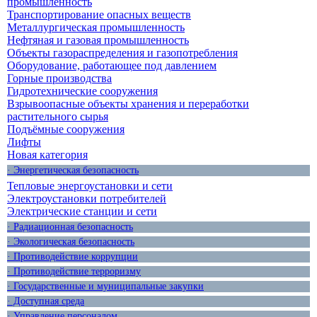
промышленность
Транспортирование опасных веществ
Металлургическая промышленность
Нефтяная и газовая промышленность
Объекты газораспределения и газопотребления
Оборудование, работающее под давлением
Горные производства
Гидротехнические сооружения
Взрывоопасные объекты хранения и переработки
растительного сырья
Подъёмные сооружения
Лифты
Новая категория
· Энергетическая безопасность
Тепловые энергоустановки и сети
Электроустановки потребителей
Электрические станции и сети
· Радиационная безопасность
· Экологическая безопасность
· Противодействие коррупции
· Противодействие терроризму
· Государственные и муниципальные закупки
· Доступная среда
· Управление персоналом