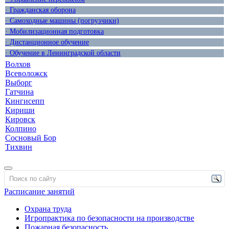
· Гражданская оборона
· Самоходные машины (погрузчики)
· Мобилизационная подготовка
· Дистанционное обучение
· Обучение в Ленинградской области
Волхов
Всеволожск
Выборг
Гатчина
Кингисепп
Кириши
Кировск
Колпино
Сосновый Бор
Тихвин
Расписание занятий
Охрана труда
Игропрактика по безопасности на производстве
Пожарная безопасность