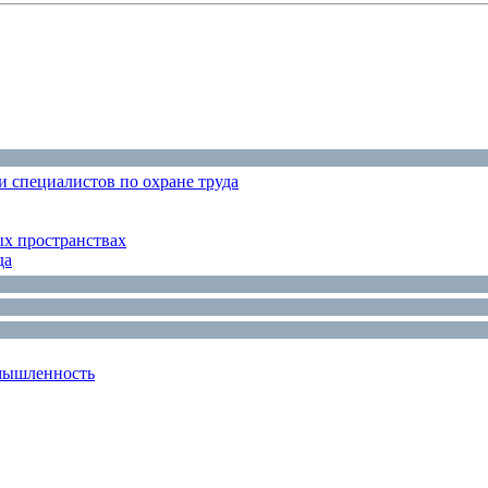
 специалистов по охране труда
ых пространствах
да
мышленность