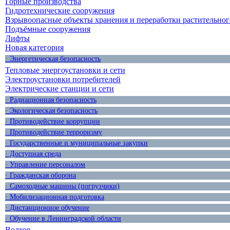
Горные производства
Гидротехнические сооружения
Взрывоопасные объекты хранения и переработки растительног
Подъёмные сооружения
Лифты
Новая категория
· Энергетическая безопасность
Тепловые энергоустановки и сети
Электроустановки потребителей
Электрические станции и сети
· Радиационная безопасность
· Экологическая безопасность
· Противодействие коррупции
· Противодействие терроризму
· Государственные и муниципальные закупки
· Доступная среда
· Управление персоналом
· Гражданская оборона
· Самоходные машины (погрузчики)
· Мобилизационная подготовка
· Дистанционное обучение
· Обучение в Ленинградской области
Волхов