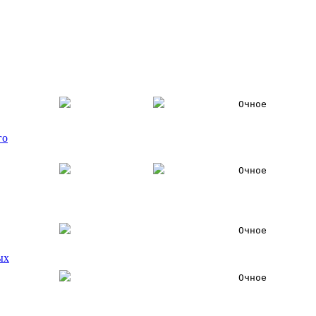
Очное
го
Очное
Очное
ых
Очное