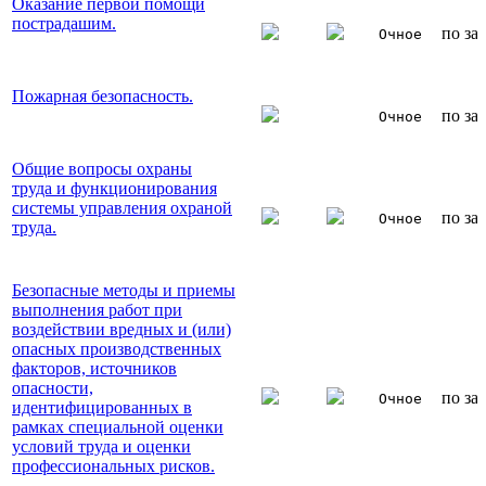
Оказание первой помощи
пострадашим.
по за
Очное
Пожарная безопасность.
по за
Очное
Общие вопросы охраны
труда и функционирования
системы управления охраной
по за
Очное
труда.
Безопасные методы и приемы
выполнения работ при
воздействии вредных и (или)
опасных производственных
факторов, источников
опасности,
по за
Очное
идентифицированных в
рамках специальной оценки
условий труда и оценки
профессиональных рисков.