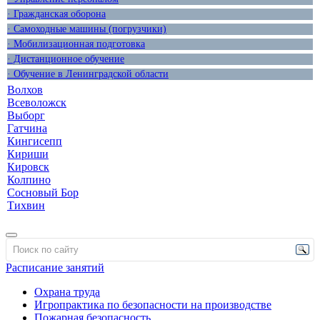
· Гражданская оборона
· Самоходные машины (погрузчики)
· Мобилизационная подготовка
· Дистанционное обучение
· Обучение в Ленинградской области
Волхов
Всеволожск
Выборг
Гатчина
Кингисепп
Кириши
Кировск
Колпино
Сосновый Бор
Тихвин
Расписание занятий
Охрана труда
Игропрактика по безопасности на производстве
Пожарная безопасность