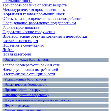
промышленность
Транспортирование опасных веществ
Металлургическая промышленность
Нефтяная и газовая промышленность
Объекты газораспределения и газопотребления
Оборудование, работающее под давлением
Горные производства
Гидротехнические сооружения
Взрывоопасные объекты хранения и переработки
растительного сырья
Подъёмные сооружения
Лифты
Новая категория
· Энергетическая безопасность
Тепловые энергоустановки и сети
Электроустановки потребителей
Электрические станции и сети
· Радиационная безопасность
· Экологическая безопасность
· Противодействие коррупции
· Противодействие терроризму
· Государственные и муниципальные закупки
· Доступная среда
· Управление персоналом