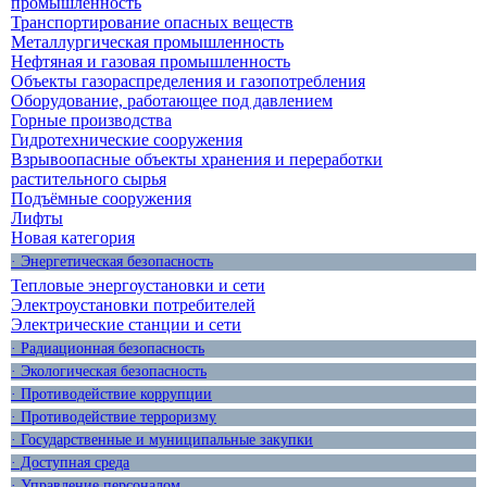
промышленность
Транспортирование опасных веществ
Металлургическая промышленность
Нефтяная и газовая промышленность
Объекты газораспределения и газопотребления
Оборудование, работающее под давлением
Горные производства
Гидротехнические сооружения
Взрывоопасные объекты хранения и переработки
растительного сырья
Подъёмные сооружения
Лифты
Новая категория
· Энергетическая безопасность
Тепловые энергоустановки и сети
Электроустановки потребителей
Электрические станции и сети
· Радиационная безопасность
· Экологическая безопасность
· Противодействие коррупции
· Противодействие терроризму
· Государственные и муниципальные закупки
· Доступная среда
· Управление персоналом