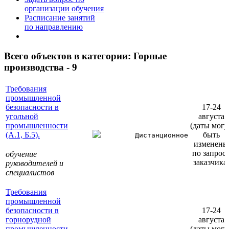
организации обучения
Расписание занятий
по направлению
Всего объектов в категории:
Горные
производства - 9
Требования
промышленной
безопасности в
17-24
угольной
августа
промышленности
(даты могу
(А.1, Б.5).
быть
Дистанционное
изменены
по запрос
обучение
заказчика
руководителей и
специалистов
Требования
промышленной
безопасности в
17-24
горнорудной
августа
промышленности
(даты могу