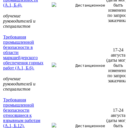
(А.1, Б.4).
быть
Дистанционное
изменены
по запрос
обучение
заказчика
руководителей и
специалистов
Требования
промышленной
безопасности в
17-24
области
августа
маркшейдерского
(даты могу
обеспечения горных
быть
Дистанционное
работ (А.1, Б.6).
изменены
по запрос
обучение
заказчика
руководителей и
специалистов
Требования
промышленной
безопасности
17-24
относящиеся к
августа
взрывным работам
(даты могу
(А.1, Б.12).
быть
Дистанционное