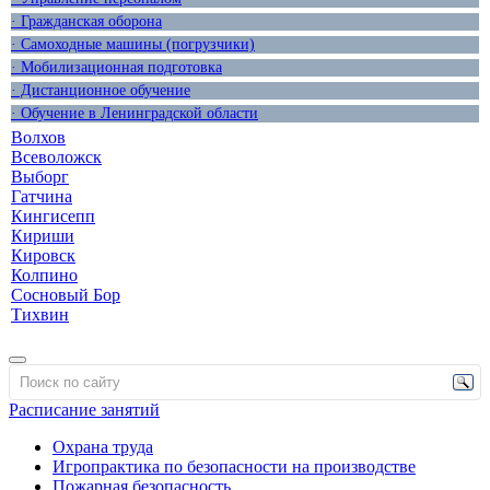
· Гражданская оборона
· Самоходные машины (погрузчики)
· Мобилизационная подготовка
· Дистанционное обучение
· Обучение в Ленинградской области
Волхов
Всеволожск
Выборг
Гатчина
Кингисепп
Кириши
Кировск
Колпино
Сосновый Бор
Тихвин
Расписание занятий
Охрана труда
Игропрактика по безопасности на производстве
Пожарная безопасность