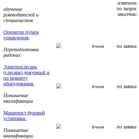
изменены
по запрос
обучение
заказчика
руководителей и
специалистов
Оператор пульта
управления.
по заявка
Очное
Переподготовка
рабочих
Электрослесарь
(слесарь) дежурный и
по ремонту
оборудования.
по заявка
Очное
Повышение
квалификации
Машинист буровой
установки.
по заявка
Очное
Повышение
квалификации