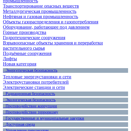
промышленность
Транспортирование опасных веществ
Металлургическая промышленность
Нефтяная и газовая промышленность
Объекты газораспределения и газопотребления
Оборудование, работающее под давлением
Горные производства
Гидротехнические сооружения
Взрывоопасные объекты хранения и переработки
растительного сырья
Подъёмные сооружения
Лифты
Новая категория
· Энергетическая безопасность
Тепловые энергоустановки и сети
Электроустановки потребителей
Электрические станции и сети
· Радиационная безопасность
· Экологическая безопасность
· Противодействие коррупции
· Противодействие терроризму
· Государственные и муниципальные закупки
· Доступная среда
· Управление персоналом