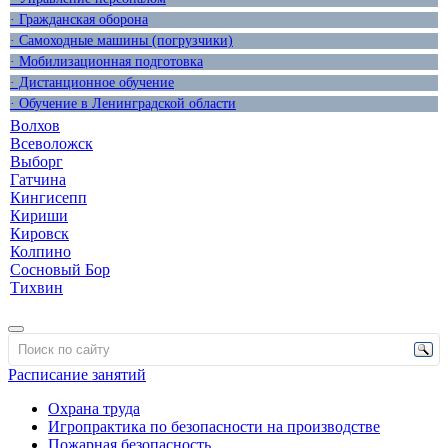
· Гражданская оборона
· Самоходные машины (погрузчики)
· Мобилизационная подготовка
· Дистанционное обучение
· Обучение в Ленинградской области
Волхов
Всеволожск
Выборг
Гатчина
Кингисепп
Кириши
Кировск
Колпино
Сосновый Бор
Тихвин
Расписание занятий
Охрана труда
Игропрактика по безопасности на производстве
Пожарная безопасность