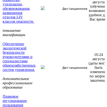
августа
утилизации,
(обучение
обезвреживания,
Дистанционное
возможно 
размещения
удобное дл
отходов I-IV
Вас время
классов опасности.
повышение
квалификации
Обеспечение
экологической
безопасности
10-24
руководителями и
августа
специалистами
(даты могу
общехозяйственных
быть
Дистанционное
систем управления.
изменены
по запрос
дополнительное
заказчика)
профессиональное
образование
Правовое
регулирование
пользования