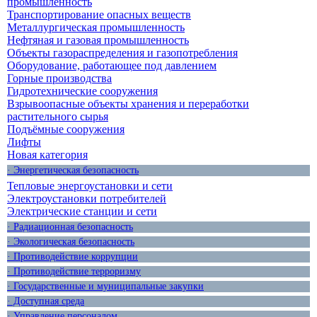
промышленность
Транспортирование опасных веществ
Металлургическая промышленность
Нефтяная и газовая промышленность
Объекты газораспределения и газопотребления
Оборудование, работающее под давлением
Горные производства
Гидротехнические сооружения
Взрывоопасные объекты хранения и переработки
растительного сырья
Подъёмные сооружения
Лифты
Новая категория
· Энергетическая безопасность
Тепловые энергоустановки и сети
Электроустановки потребителей
Электрические станции и сети
· Радиационная безопасность
· Экологическая безопасность
· Противодействие коррупции
· Противодействие терроризму
· Государственные и муниципальные закупки
· Доступная среда
· Управление персоналом