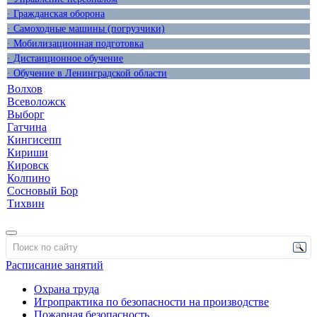
· Гражданская оборона
· Самоходные машины (погрузчики)
· Мобилизационная подготовка
· Дистанционное обучение
· Обучение в Ленинградской области
Волхов
Всеволожск
Выборг
Гатчина
Кингисепп
Кириши
Кировск
Колпино
Сосновый Бор
Тихвин
Расписание занятий
Охрана труда
Игропрактика по безопасности на производстве
Пожарная безопасность