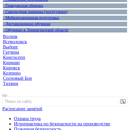
· Гражданская оборона
· Самоходные машины (погрузчики)
· Мобилизационная подготовка
· Дистанционное обучение
· Обучение в Ленинградской области
Волхов
Всеволожск
Выборг
Гатчина
Кингисепп
Кириши
Кировск
Колпино
Сосновый Бор
Тихвин
Расписание занятий
Охрана труда
Игропрактика по безопасности на производстве
Пожарная безопасность