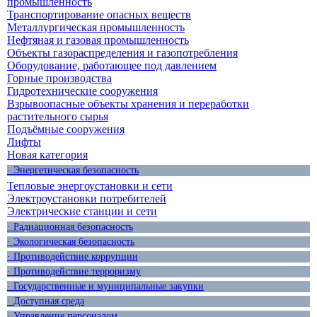
промышленность
Транспортирование опасных веществ
Металлургическая промышленность
Нефтяная и газовая промышленность
Объекты газораспределения и газопотребления
Оборудование, работающее под давлением
Горные производства
Гидротехнические сооружения
Взрывоопасные объекты хранения и переработки
растительного сырья
Подъёмные сооружения
Лифты
Новая категория
· Энергетическая безопасность
Тепловые энергоустановки и сети
Электроустановки потребителей
Электрические станции и сети
· Радиационная безопасность
· Экологическая безопасность
· Противодействие коррупции
· Противодействие терроризму
· Государственные и муниципальные закупки
· Доступная среда
· Управление персоналом