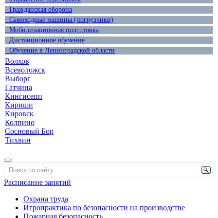
· Гражданская оборона
· Самоходные машины (погрузчики)
· Мобилизационная подготовка
· Дистанционное обучение
· Обучение в Ленинградской области
Волхов
Всеволожск
Выборг
Гатчина
Кингисепп
Кириши
Кировск
Колпино
Сосновый Бор
Тихвин
Расписание занятий
Охрана труда
Игропрактика по безопасности на производстве
Пожарная безопасность