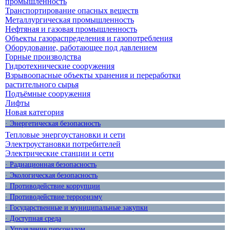
промышленность
Транспортирование опасных веществ
Металлургическая промышленность
Нефтяная и газовая промышленность
Объекты газораспределения и газопотребления
Оборудование, работающее под давлением
Горные производства
Гидротехнические сооружения
Взрывоопасные объекты хранения и переработки
растительного сырья
Подъёмные сооружения
Лифты
Новая категория
· Энергетическая безопасность
Тепловые энергоустановки и сети
Электроустановки потребителей
Электрические станции и сети
· Радиационная безопасность
· Экологическая безопасность
· Противодействие коррупции
· Противодействие терроризму
· Государственные и муниципальные закупки
· Доступная среда
· Управление персоналом