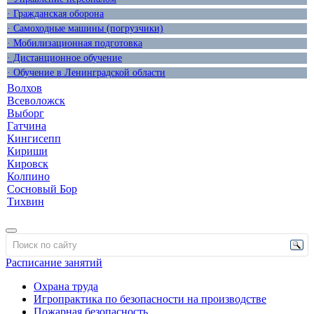
· Гражданская оборона
· Самоходные машины (погрузчики)
· Мобилизационная подготовка
· Дистанционное обучение
· Обучение в Ленинградской области
Волхов
Всеволожск
Выборг
Гатчина
Кингисепп
Кириши
Кировск
Колпино
Сосновый Бор
Тихвин
Расписание занятий
Охрана труда
Игропрактика по безопасности на производстве
Пожарная безопасность