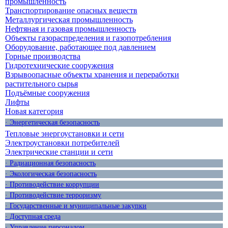
промышленность
Транспортирование опасных веществ
Металлургическая промышленность
Нефтяная и газовая промышленность
Объекты газораспределения и газопотребления
Оборудование, работающее под давлением
Горные производства
Гидротехнические сооружения
Взрывоопасные объекты хранения и переработки
растительного сырья
Подъёмные сооружения
Лифты
Новая категория
· Энергетическая безопасность
Тепловые энергоустановки и сети
Электроустановки потребителей
Электрические станции и сети
· Радиационная безопасность
· Экологическая безопасность
· Противодействие коррупции
· Противодействие терроризму
· Государственные и муниципальные закупки
· Доступная среда
· Управление персоналом