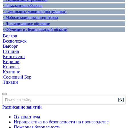
· Гражданская оборона
· Самоходные машины (погрузчики)
· Мобилизационная подготовка
· Дистанционное обучение
· Обучение в Ленинградской области
Волхов
Всеволожск
Выборг
Гатчина
Кингисепп
Кириши
Кировск
Колпино
Сосновый Бор
Тихвин
Расписание занятий
Охрана труда
Игропрактика по безопасности на производстве
Пожарная безопасность