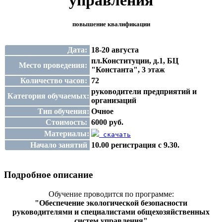
управления
повышение квалификации
Дата:
18-20 августа
пл.Конституции, д.1, БЦ
Место проведения:
"Константа", 3 этаж
Количество часов:
72
руководители предприятий и
Категория обучаемых:
организаций
Тип обучения:
Очное
Стоимость:
6000 руб.
Материалы:
скачать
Начало занятий
10.00 регистрация с 9.30.
Подробное описание
Обучение проводится по программе:
"Обеспечение экологической безопасности
руководителями и специалистами общехозяйственных
систем управления"