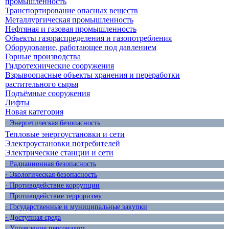
промышленность
Транспортирование опасных веществ
Металлургическая промышленность
Нефтяная и газовая промышленность
Объекты газораспределения и газопотребления
Оборудование, работающее под давлением
Горные производства
Гидротехнические сооружения
Взрывоопасные объекты хранения и переработки
растительного сырья
Подъёмные сооружения
Лифты
Новая категория
· Энергетическая безопасность
Тепловые энергоустановки и сети
Электроустановки потребителей
Электрические станции и сети
· Радиационная безопасность
· Экологическая безопасность
· Противодействие коррупции
· Противодействие терроризму
· Государственные и муниципальные закупки
· Доступная среда
· Управление персоналом