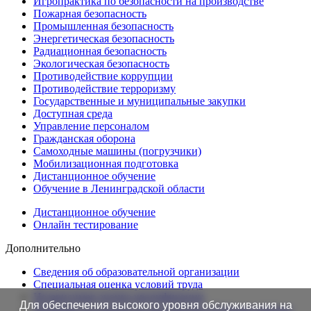
Игропрактика по безопасности на производстве
Пожарная безопасность
Промышленная безопасность
Энергетическая безопасность
Радиационная безопасность
Экологическая безопасность
Противодействие коррупции
Противодействие терроризму
Государственные и муниципальные закупки
Доступная среда
Управление персоналом
Гражданская оборона
Самоходные машины (погрузчики)
Мобилизационная подготовка
Дистанционное обучение
Обучение в Ленинградской области
Дистанционное обучение
Онлайн тестирование
Дополнительно
Сведения об образовательной организации
Cпециальная оценка условий труда
Независимая оценка квалификации
Для обеспечения высокого уровня обслуживания на
Проверка подлинности протоколов в Едином портале