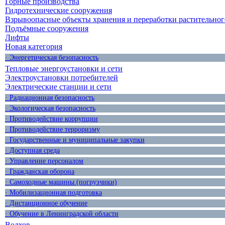
Горные производства
Гидротехнические сооружения
Взрывоопасные объекты хранения и переработки растительног
Подъёмные сооружения
Лифты
Новая категория
· Энергетическая безопасность
Тепловые энергоустановки и сети
Электроустановки потребителей
Электрические станции и сети
· Радиационная безопасность
· Экологическая безопасность
· Противодействие коррупции
· Противодействие терроризму
· Государственные и муниципальные закупки
· Доступная среда
· Управление персоналом
· Гражданская оборона
· Самоходные машины (погрузчики)
· Мобилизационная подготовка
· Дистанционное обучение
· Обучение в Ленинградской области
Волхов