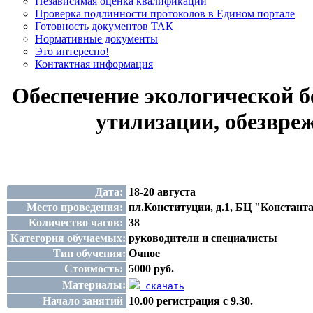
Независимая оценка квалификации
Проверка подлинности протоколов в Едином портале
Готовность документов ТАК
Нормативные документы
Это интересно!
Контактная информация
Обеспечение экологической б
утилизации, обезвреж
Дата:
18-20 августа
Место проведения:
пл.Конституции, д.1, БЦ "Константа
Количество часов:
38
Категория обучаемых:
руководители и специалисты
Тип обучения:
Очное
Стоимость:
5000 руб.
Материалы:
скачать
Начало занятий
10.00 регистрация с 9.30.