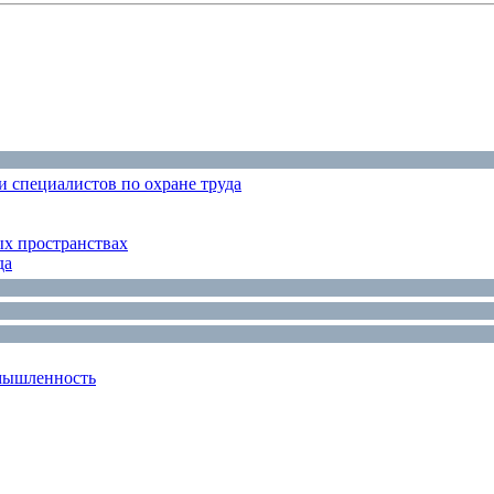
 специалистов по охране труда
ых пространствах
да
мышленность