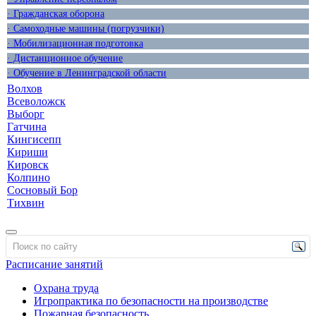
· Гражданская оборона
· Самоходные машины (погрузчики)
· Мобилизационная подготовка
· Дистанционное обучение
· Обучение в Ленинградской области
Волхов
Всеволожск
Выборг
Гатчина
Кингисепп
Кириши
Кировск
Колпино
Сосновый Бор
Тихвин
Расписание занятий
Охрана труда
Игропрактика по безопасности на производстве
Пожарная безопасность