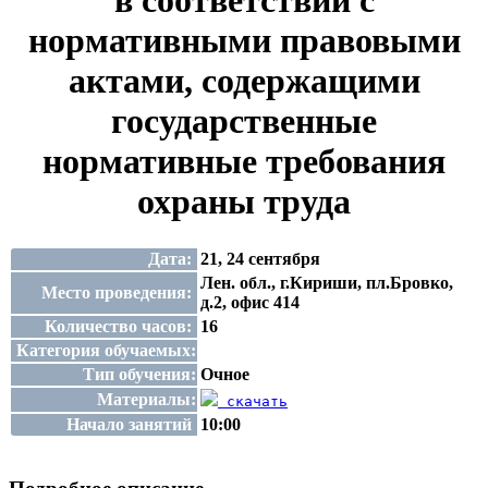
в соответствии с
нормативными правовыми
актами, содержащими
государственные
нормативные требования
охраны труда
Дата:
21, 24 сентября
Лен. обл., г.Кириши, пл.Бровко,
Место проведения:
д.2, офис 414
Количество часов:
16
Категория обучаемых:
Тип обучения:
Очное
Материалы:
скачать
Начало занятий
10:00