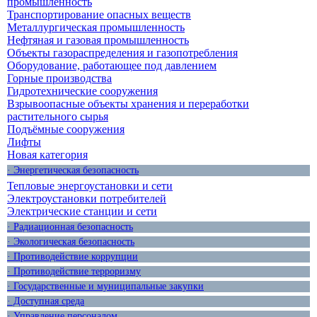
промышленность
Транспортирование опасных веществ
Металлургическая промышленность
Нефтяная и газовая промышленность
Объекты газораспределения и газопотребления
Оборудование, работающее под давлением
Горные производства
Гидротехнические сооружения
Взрывоопасные объекты хранения и переработки
растительного сырья
Подъёмные сооружения
Лифты
Новая категория
· Энергетическая безопасность
Тепловые энергоустановки и сети
Электроустановки потребителей
Электрические станции и сети
· Радиационная безопасность
· Экологическая безопасность
· Противодействие коррупции
· Противодействие терроризму
· Государственные и муниципальные закупки
· Доступная среда
· Управление персоналом