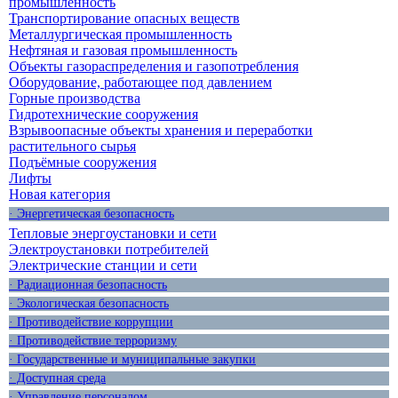
промышленность
Транспортирование опасных веществ
Металлургическая промышленность
Нефтяная и газовая промышленность
Объекты газораспределения и газопотребления
Оборудование, работающее под давлением
Горные производства
Гидротехнические сооружения
Взрывоопасные объекты хранения и переработки
растительного сырья
Подъёмные сооружения
Лифты
Новая категория
· Энергетическая безопасность
Тепловые энергоустановки и сети
Электроустановки потребителей
Электрические станции и сети
· Радиационная безопасность
· Экологическая безопасность
· Противодействие коррупции
· Противодействие терроризму
· Государственные и муниципальные закупки
· Доступная среда
· Управление персоналом