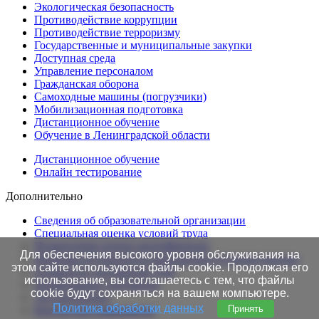
Экологическая безопасность
Противодействие коррупции
Противодействие терроризму
Государственные и муниципальные закупки
Доступная среда
Управление персоналом
Гражданская оборона
Самоходные машины (погрузчики)
Мобилизационная подготовка
Дистанционное обучение
Обучение в Ленинградской области
Дистанционное обучение
Онлайн тестирование
Дополнительно
Сведения об образовательной организации
Cпециальная оценка условий труда
Независимая оценка квалификации
Для обеспечения высокого уровня обслуживания на
Проверка подлинности протоколов в Едином портале
этом сайте используются файлы cookie. Продолжая его
Готовность документов ТАК
использование, вы соглашаетесь с тем, что файлы
Нормативные документы
cookie будут сохраняться на вашем компьютере.
Это интересно!
Политика обработки данных
Принять
Контактная информация