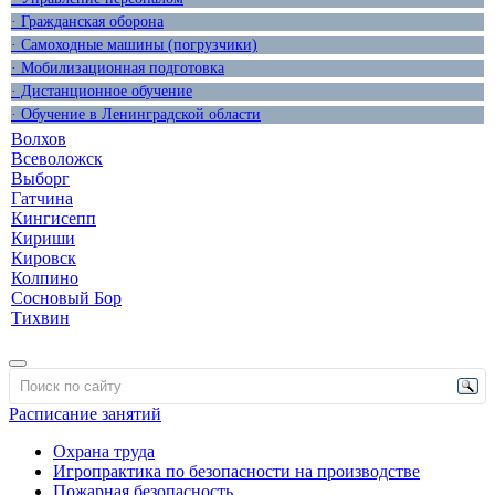
· Гражданская оборона
· Самоходные машины (погрузчики)
· Мобилизационная подготовка
· Дистанционное обучение
· Обучение в Ленинградской области
Волхов
Всеволожск
Выборг
Гатчина
Кингисепп
Кириши
Кировск
Колпино
Сосновый Бор
Тихвин
Расписание занятий
Охрана труда
Игропрактика по безопасности на производстве
Пожарная безопасность