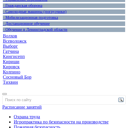
· Гражданская оборона
· Самоходные машины (погрузчики)
· Мобилизационная подготовка
· Дистанционное обучение
· Обучение в Ленинградской области
Волхов
Всеволожск
Выборг
Гатчина
Кингисепп
Кириши
Кировск
Колпино
Сосновый Бор
Тихвин
Расписание занятий
Охрана труда
Игропрактика по безопасности на производстве
Пожарная безопасность