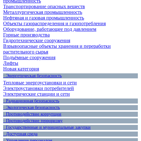
промышленность
Транспортирование опасных веществ
Металлургическая промышленность
Нефтяная и газовая промышленность
Объекты газораспределения и газопотребления
Оборудование, работающее под давлением
Горные производства
Гидротехнические сооружения
Взрывоопасные объекты хранения и переработки
растительного сырья
Подъёмные сооружения
Лифты
Новая категория
· Энергетическая безопасность
Тепловые энергоустановки и сети
Электроустановки потребителей
Электрические станции и сети
· Радиационная безопасность
· Экологическая безопасность
· Противодействие коррупции
· Противодействие терроризму
· Государственные и муниципальные закупки
· Доступная среда
· Управление персоналом