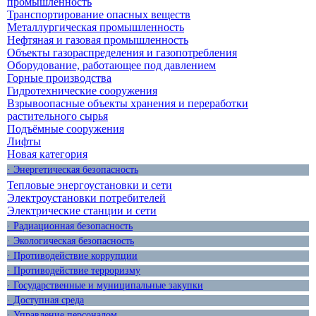
промышленность
Транспортирование опасных веществ
Металлургическая промышленность
Нефтяная и газовая промышленность
Объекты газораспределения и газопотребления
Оборудование, работающее под давлением
Горные производства
Гидротехнические сооружения
Взрывоопасные объекты хранения и переработки
растительного сырья
Подъёмные сооружения
Лифты
Новая категория
· Энергетическая безопасность
Тепловые энергоустановки и сети
Электроустановки потребителей
Электрические станции и сети
· Радиационная безопасность
· Экологическая безопасность
· Противодействие коррупции
· Противодействие терроризму
· Государственные и муниципальные закупки
· Доступная среда
· Управление персоналом