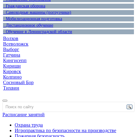
· Гражданская оборона
· Самоходные машины (погрузчики)
· Мобилизационная подготовка
· Дистанционное обучение
· Обучение в Ленинградской области
Волхов
Всеволожск
Выборг
Гатчина
Кингисепп
Кириши
Кировск
Колпино
Сосновый Бор
Тихвин
Расписание занятий
Охрана труда
Игропрактика по безопасности на производстве
Пожарная безопасность