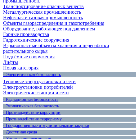
промышленность
Транспортирование опасных веществ
Металлургическая промышленность
Нефтяная и газовая промышленность
Объекты газораспределения и газопотребления
Оборудование, работающее под давлением
Горные производства
Гидротехнические сооружения
Взрывоопасные объекты хранения и переработки
растительного сырья
Подъёмные сооружения
Лифты
Новая категория
· Энергетическая безопасность
Тепловые энергоустановки и сети
Электроустановки потребителей
Электрические станции и сети
· Радиационная безопасность
· Экологическая безопасность
· Противодействие коррупции
· Противодействие терроризму
· Государственные и муниципальные закупки
· Доступная среда
· Управление персоналом