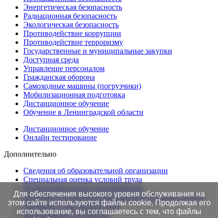
Энергетическая безопасность
Радиационная безопасность
Экологическая безопасность
Противодействие коррупции
Противодействие терроризму
Государственные и муниципальные закупки
Доступная среда
Управление персоналом
Гражданская оборона
Самоходные машины (погрузчики)
Мобилизационная подготовка
Дистанционное обучение
Обучение в Ленинградской области
Дистанционное обучение
Онлайн тестирование
Дополнительно
Сведения об образовательной организации
Cпециальная оценка условий труда
Независимая оценка квалификации
Для обеспечения высокого уровня обслуживания на
Проверка подлинности протоколов в Едином портале
этом сайте используются файлы cookie. Продолжая его
Готовность документов ТАК
использование, вы соглашаетесь с тем, что файлы
Нормативные документы