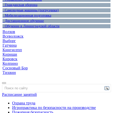
· Гражданская оборона
· Самоходные машины (погрузчики)
· Мобилизационная подготовка
· Дистанционное обучение
· Обучение в Ленинградской области
Волхов
Всеволожск
Выборг
Гатчина
Кингисепп
Кириши
Кировск
Колпино
Сосновый Бор
Тихвин
Расписание занятий
Охрана труда
Игропрактика по безопасности на производстве
Пожарная безопасность