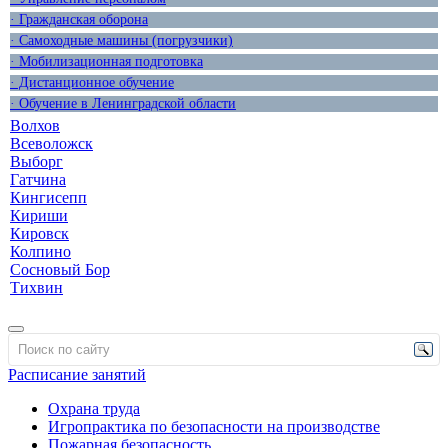
· Гражданская оборона
· Самоходные машины (погрузчики)
· Мобилизационная подготовка
· Дистанционное обучение
· Обучение в Ленинградской области
Волхов
Всеволожск
Выборг
Гатчина
Кингисепп
Кириши
Кировск
Колпино
Сосновый Бор
Тихвин
Расписание занятий
Охрана труда
Игропрактика по безопасности на производстве
Пожарная безопасность