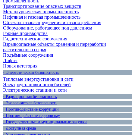
промышленность
Транспортирование опасных веществ
Металлургическая промышленность
Нефтяная и газовая промышленность
Объекты газораспределения и газопотребления
Оборудование, работающее под давлением
Горные производства
Гидротехнические сооружения
Взрывоопасные объекты хранения и переработки
растительного сырья
Подъёмные сооружения
Лифты
Новая категория
· Энергетическая безопасность
Тепловые энергоустановки и сети
Электроустановки потребителей
Электрические станции и сети
· Радиационная безопасность
· Экологическая безопасность
· Противодействие коррупции
· Противодействие терроризму
· Государственные и муниципальные закупки
· Доступная среда
· Управление персоналом