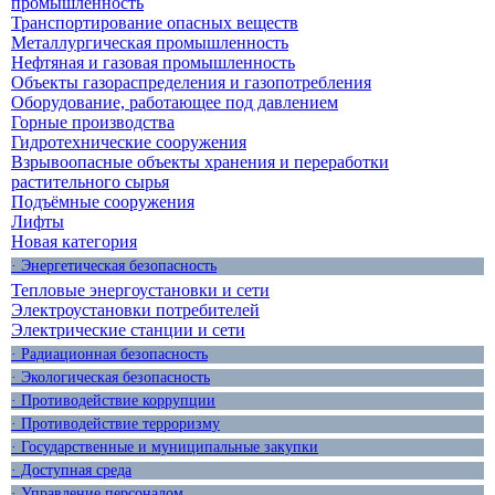
промышленность
Транспортирование опасных веществ
Металлургическая промышленность
Нефтяная и газовая промышленность
Объекты газораспределения и газопотребления
Оборудование, работающее под давлением
Горные производства
Гидротехнические сооружения
Взрывоопасные объекты хранения и переработки
растительного сырья
Подъёмные сооружения
Лифты
Новая категория
· Энергетическая безопасность
Тепловые энергоустановки и сети
Электроустановки потребителей
Электрические станции и сети
· Радиационная безопасность
· Экологическая безопасность
· Противодействие коррупции
· Противодействие терроризму
· Государственные и муниципальные закупки
· Доступная среда
· Управление персоналом