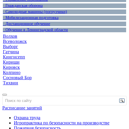
· Гражданская оборона
· Самоходные машины (погрузчики)
· Мобилизационная подготовка
· Дистанционное обучение
· Обучение в Ленинградской области
Волхов
Всеволожск
Выборг
Гатчина
Кингисепп
Кириши
Кировск
Колпино
Сосновый Бор
Тихвин
Расписание занятий
Охрана труда
Игропрактика по безопасности на производстве
Пожарная безопасность