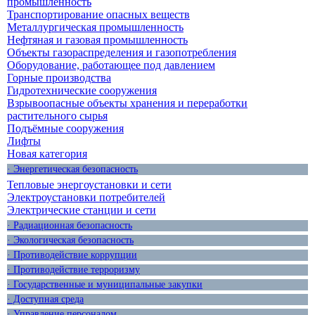
промышленность
Транспортирование опасных веществ
Металлургическая промышленность
Нефтяная и газовая промышленность
Объекты газораспределения и газопотребления
Оборудование, работающее под давлением
Горные производства
Гидротехнические сооружения
Взрывоопасные объекты хранения и переработки
растительного сырья
Подъёмные сооружения
Лифты
Новая категория
· Энергетическая безопасность
Тепловые энергоустановки и сети
Электроустановки потребителей
Электрические станции и сети
· Радиационная безопасность
· Экологическая безопасность
· Противодействие коррупции
· Противодействие терроризму
· Государственные и муниципальные закупки
· Доступная среда
· Управление персоналом