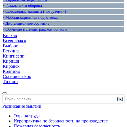
· Гражданская оборона
· Самоходные машины (погрузчики)
· Мобилизационная подготовка
· Дистанционное обучение
· Обучение в Ленинградской области
Волхов
Всеволожск
Выборг
Гатчина
Кингисепп
Кириши
Кировск
Колпино
Сосновый Бор
Тихвин
Расписание занятий
Охрана труда
Игропрактика по безопасности на производстве
Пожарная безопасность