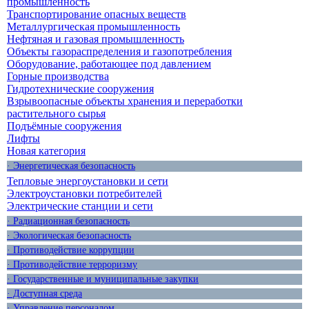
промышленность
Транспортирование опасных веществ
Металлургическая промышленность
Нефтяная и газовая промышленность
Объекты газораспределения и газопотребления
Оборудование, работающее под давлением
Горные производства
Гидротехнические сооружения
Взрывоопасные объекты хранения и переработки
растительного сырья
Подъёмные сооружения
Лифты
Новая категория
· Энергетическая безопасность
Тепловые энергоустановки и сети
Электроустановки потребителей
Электрические станции и сети
· Радиационная безопасность
· Экологическая безопасность
· Противодействие коррупции
· Противодействие терроризму
· Государственные и муниципальные закупки
· Доступная среда
· Управление персоналом