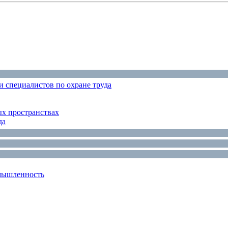
 специалистов по охране труда
ых пространствах
да
мышленность