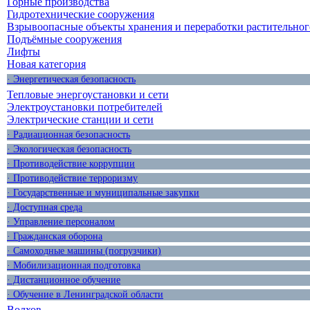
Горные производства
Гидротехнические сооружения
Взрывоопасные объекты хранения и переработки растительног
Подъёмные сооружения
Лифты
Новая категория
· Энергетическая безопасность
Тепловые энергоустановки и сети
Электроустановки потребителей
Электрические станции и сети
· Радиационная безопасность
· Экологическая безопасность
· Противодействие коррупции
· Противодействие терроризму
· Государственные и муниципальные закупки
· Доступная среда
· Управление персоналом
· Гражданская оборона
· Самоходные машины (погрузчики)
· Мобилизационная подготовка
· Дистанционное обучение
· Обучение в Ленинградской области
Волхов