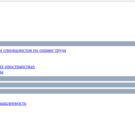
 специалистов по охране труда
ых пространствах
да
мышленность