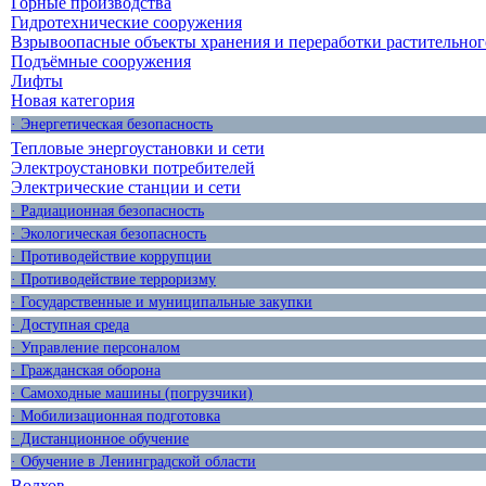
Горные производства
Гидротехнические сооружения
Взрывоопасные объекты хранения и переработки растительног
Подъёмные сооружения
Лифты
Новая категория
· Энергетическая безопасность
Тепловые энергоустановки и сети
Электроустановки потребителей
Электрические станции и сети
· Радиационная безопасность
· Экологическая безопасность
· Противодействие коррупции
· Противодействие терроризму
· Государственные и муниципальные закупки
· Доступная среда
· Управление персоналом
· Гражданская оборона
· Самоходные машины (погрузчики)
· Мобилизационная подготовка
· Дистанционное обучение
· Обучение в Ленинградской области
Волхов