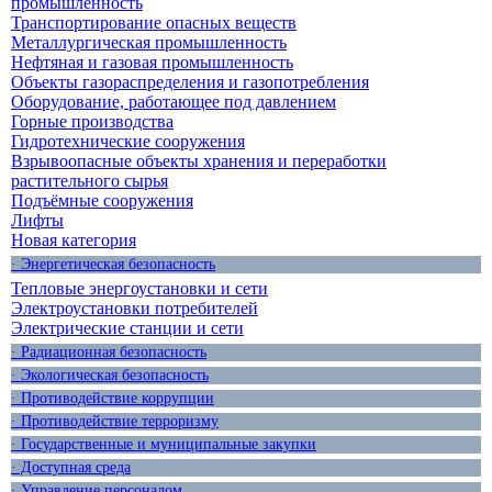
промышленность
Транспортирование опасных веществ
Металлургическая промышленность
Нефтяная и газовая промышленность
Объекты газораспределения и газопотребления
Оборудование, работающее под давлением
Горные производства
Гидротехнические сооружения
Взрывоопасные объекты хранения и переработки
растительного сырья
Подъёмные сооружения
Лифты
Новая категория
· Энергетическая безопасность
Тепловые энергоустановки и сети
Электроустановки потребителей
Электрические станции и сети
· Радиационная безопасность
· Экологическая безопасность
· Противодействие коррупции
· Противодействие терроризму
· Государственные и муниципальные закупки
· Доступная среда
· Управление персоналом