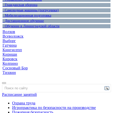
· Гражданская оборона
· Самоходные машины (погрузчики)
· Мобилизационная подготовка
· Дистанционное обучение
· Обучение в Ленинградской области
Волхов
Всеволожск
Выборг
Гатчина
Кингисепп
Кириши
Кировск
Колпино
Сосновый Бор
Тихвин
Расписание занятий
Охрана труда
Игропрактика по безопасности на производстве
Пожарная безопасность