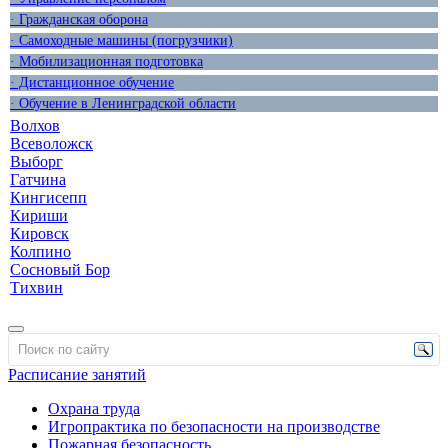
· Гражданская оборона
· Самоходные машины (погрузчики)
· Мобилизационная подготовка
· Дистанционное обучение
· Обучение в Ленинградской области
Волхов
Всеволожск
Выборг
Гатчина
Кингисепп
Кириши
Кировск
Колпино
Сосновый Бор
Тихвин
Расписание занятий
Охрана труда
Игропрактика по безопасности на производстве
Пожарная безопасность