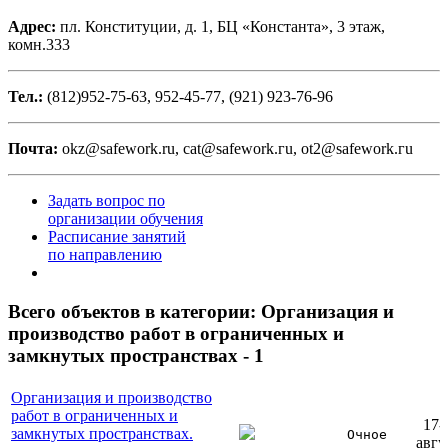
Адрес:
пл. Конституции, д. 1, БЦ «Константа», 3 этаж,
комн.333
Тел.:
(812)952-75-63, 952-45-77, (921) 923-76-96
Почта:
okz@safework.ru, cat@safework.гu, ot2@safework.гu
Задать вопрос по
организации обучения
Расписание занятий
по направлению
Всего объектов в категории:
Организация и
производство работ в ограниченных и
замкнутых пространствах - 1
Организация и производство
работ в ограниченных и
17-
замкнутых пространствах.
Очное
авгу