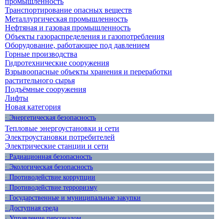
промышленность
Транспортирование опасных веществ
Металлургическая промышленность
Нефтяная и газовая промышленность
Объекты газораспределения и газопотребления
Оборудование, работающее под давлением
Горные производства
Гидротехнические сооружения
Взрывоопасные объекты хранения и переработки
растительного сырья
Подъёмные сооружения
Лифты
Новая категория
· Энергетическая безопасность
Тепловые энергоустановки и сети
Электроустановки потребителей
Электрические станции и сети
· Радиационная безопасность
· Экологическая безопасность
· Противодействие коррупции
· Противодействие терроризму
· Государственные и муниципальные закупки
· Доступная среда
· Управление персоналом