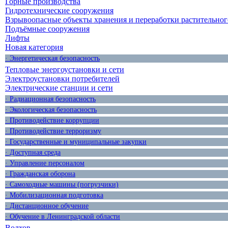
Горные производства
Гидротехнические сооружения
Взрывоопасные объекты хранения и переработки растительног
Подъёмные сооружения
Лифты
Новая категория
· Энергетическая безопасность
Тепловые энергоустановки и сети
Электроустановки потребителей
Электрические станции и сети
· Радиационная безопасность
· Экологическая безопасность
· Противодействие коррупции
· Противодействие терроризму
· Государственные и муниципальные закупки
· Доступная среда
· Управление персоналом
· Гражданская оборона
· Самоходные машины (погрузчики)
· Мобилизационная подготовка
· Дистанционное обучение
· Обучение в Ленинградской области
Волхов