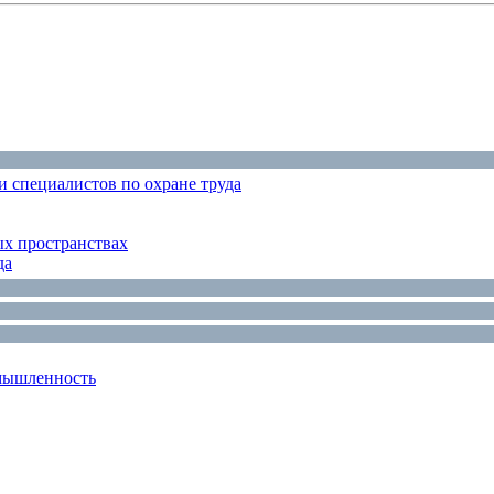
 специалистов по охране труда
ых пространствах
да
мышленность