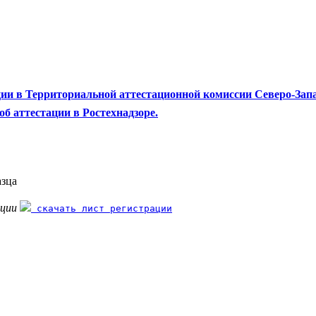
ии в Территориальной аттестационной комиссии Северо-Запа
б аттестации в Ростехнадзоре.
азца
ации
скачать лист регистрации