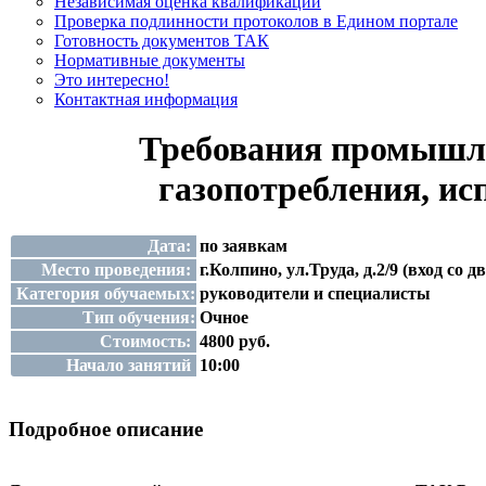
Независимая оценка квалификации
Проверка подлинности протоколов в Едином портале
Готовность документов ТАК
Нормативные документы
Это интересно!
Контактная информация
Требования промышлен
газопотребления, исп
Дата:
по заявкам
Место проведения:
г.Колпино, ул.Труда, д.2/9 (вход со д
Категория обучаемых:
руководители и специалисты
Тип обучения:
Очное
Стоимость:
4800 руб.
Начало занятий
10:00
Подробное описание