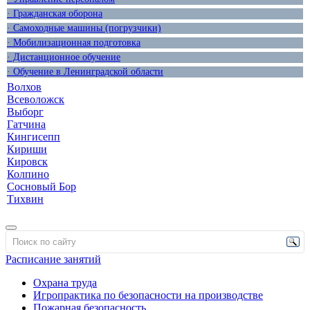
· Гражданская оборона
· Самоходные машины (погрузчики)
· Мобилизационная подготовка
· Дистанционное обучение
· Обучение в Ленинградской области
Волхов
Всеволожск
Выборг
Гатчина
Кингисепп
Кириши
Кировск
Колпино
Сосновый Бор
Тихвин
Расписание занятий
Охрана труда
Игропрактика по безопасности на производстве
Пожарная безопасность