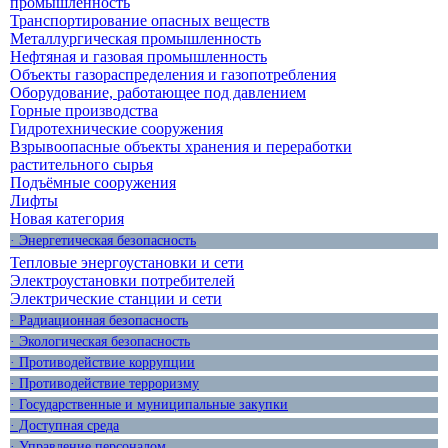
промышленность
Транспортирование опасных веществ
Металлургическая промышленность
Нефтяная и газовая промышленность
Объекты газораспределения и газопотребления
Оборудование, работающее под давлением
Горные производства
Гидротехнические сооружения
Взрывоопасные объекты хранения и переработки
растительного сырья
Подъёмные сооружения
Лифты
Новая категория
· Энергетическая безопасность
Тепловые энергоустановки и сети
Электроустановки потребителей
Электрические станции и сети
· Радиационная безопасность
· Экологическая безопасность
· Противодействие коррупции
· Противодействие терроризму
· Государственные и муниципальные закупки
· Доступная среда
· Управление персоналом