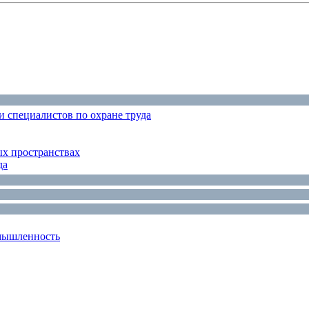
 специалистов по охране труда
ых пространствах
да
мышленность