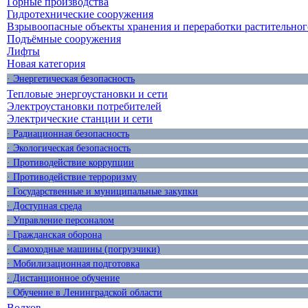
Горные производства
Гидротехнические сооружения
Взрывоопасные объекты хранения и переработки растительног
Подъёмные сооружения
Лифты
Новая категория
· Энергетическая безопасность
Тепловые энергоустановки и сети
Электроустановки потребителей
Электрические станции и сети
· Радиационная безопасность
· Экологическая безопасность
· Противодействие коррупции
· Противодействие терроризму
· Государственные и муниципальные закупки
· Доступная среда
· Управление персоналом
· Гражданская оборона
· Самоходные машины (погрузчики)
· Мобилизационная подготовка
· Дистанционное обучение
· Обучение в Ленинградской области
Волхов