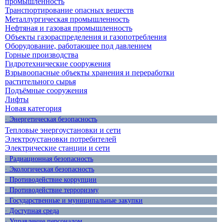
промышленность
Транспортирование опасных веществ
Металлургическая промышленность
Нефтяная и газовая промышленность
Объекты газораспределения и газопотребления
Оборудование, работающее под давлением
Горные производства
Гидротехнические сооружения
Взрывоопасные объекты хранения и переработки
растительного сырья
Подъёмные сооружения
Лифты
Новая категория
· Энергетическая безопасность
Тепловые энергоустановки и сети
Электроустановки потребителей
Электрические станции и сети
· Радиационная безопасность
· Экологическая безопасность
· Противодействие коррупции
· Противодействие терроризму
· Государственные и муниципальные закупки
· Доступная среда
· Управление персоналом