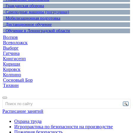
· Гражданская оборона
· Самоходные машины (погрузчики)
· Мобилизационная подготовка
· Дистанционное обучение
· Обучение в Ленинградской области
Волхов
Всеволожск
Выборг
Гатчина
Кингисепп
Кириши
Кировск
Колпино
Сосновый Бор
Тихвин
Расписание занятий
Охрана труда
Игропрактика по безопасности на производстве
Пожарная безопасность