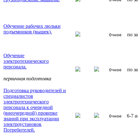
Обучение рабочих люльки
подъемников (вышек).
по за
Очное
Обучение
электротехнического
персонала.
по за
Очное
первичная подготовка
Подготовка руководителей и
специалистов
электротехнического
персонала к очередной
(внеочередной) проверке
6-7 ав
Очное
знаний при эксплуатации
электроустановок
Потребителей.