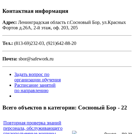
Контактная информация
Адрес:
Ленинградская область г.Сосновый Бор, ул.Красных
Фортов д.26А, 2-й этаж, оф. 203, 205
Тел.:
(813-69)232-03, (921)642-88-20
Почта:
sbor@safework.ru
Задать вопрос по
организации обучения
Расписание занятий
по направлению
Всего объектов в категории:
Сосновый Бор - 22
Повторная проверка знаний
персонала, обслуживающего
грузоподъемные машины.
по за
Очное