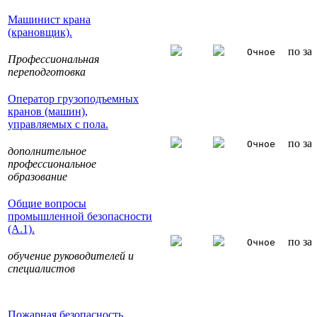
Машинист крана
(крановщик).
по за
Очное
Профессиональная
переподготовка
Оператор грузоподъемных
кранов (машин),
управляемых с пола.
по за
Очное
дополнительное
профессиональное
образование
Общие вопросы
промышленной безопасности
(А.1).
по за
Очное
обучение руководителей и
специалистов
Пожарная безопасность.