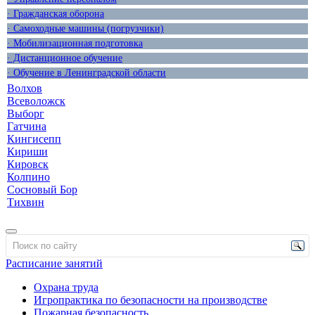
· Гражданская оборона
· Самоходные машины (погрузчики)
· Мобилизационная подготовка
· Дистанционное обучение
· Обучение в Ленинградской области
Волхов
Всеволожск
Выборг
Гатчина
Кингисепп
Кириши
Кировск
Колпино
Сосновый Бор
Тихвин
Расписание занятий
Охрана труда
Игропрактика по безопасности на производстве
Пожарная безопасность