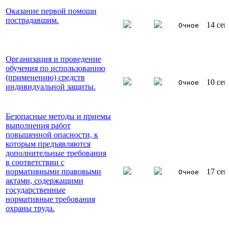
Оказание первой помощи
пострадавшим.
14 сен
Очное
Организация и проведение
обучения по использованию
(применению) средств
10 сен
Очное
индивидуальной защиты.
Безопасные методы и приемы
выполнения работ
повышенной опасности, к
которым предъявляются
дополнительные требования
в соответствии с
нормативными правовыми
17 сен
Очное
актами, содержащими
государственные
нормативные требования
охраны труда.