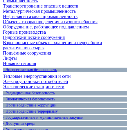
промышленность
Транспортирование опасных веществ
Металлургическая промышленность
Нефтяная и газовая промышленность
Объекты газораспределения и газопотребления
Оборудование, работающее под давлением
Горные производства
Гидротехнические сооружения
Взрывоопасные объекты хранения и переработки
растительного сырья
Подъёмные сооружения
Лифты
Новая категория
· Энергетическая безопасность
Тепловые энергоустановки и сети
Электроустановки потребителей
Электрические станции и сети
· Радиационная безопасность
· Экологическая безопасность
· Противодействие коррупции
· Противодействие терроризму
· Государственные и муниципальные закупки
· Доступная среда
· Управление персоналом