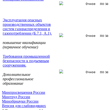
по за
Очное
Эксплуатация опасных
производственных объектов
систем газораспределения и
газопотреблении (Б.7.1, А.1).
по за
Очное
повышение квалификации
(первичное обучение)
Требования промышленной
безопасности к подъемным
сооружениям.
по за
Очное
Дополнительное
профессиональное
образование
Минпросвещения России
Минтруд России
Минобрнауки России
Версия для слабовидящих