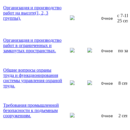
Организация и производство
работ на высоте(1, 2, 3
с 7-11,
группы).
Очное
25 сен
Организация и производство
работ в ограниченных и
замкнутых пространствах.
по за
Очное
Общие вопросы охраны
труда и функционирования
системы управления охраной
8 сен
Очное
труда.
Требования промышленной
безопасности к подъемным
сооружениям.
2 сен
Очное