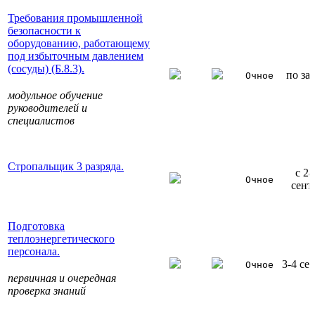
Требования промышленной
безопасности к
оборудованию, работающему
под избыточным давлением
(сосуды) (Б.8.3).
по за
Очное
модульное обучение
руководителей и
специалистов
Стропальщик 3 разряда.
с 28
Очное
сент
Подготовка
теплоэнергетического
персонала.
3-4 се
Очное
первичная и очередная
проверка знаний