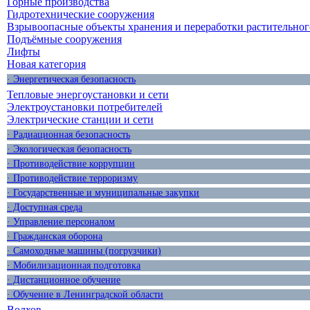
Горные производства
Гидротехнические сооружения
Взрывоопасные объекты хранения и переработки растительног
Подъёмные сооружения
Лифты
Новая категория
· Энергетическая безопасность
Тепловые энергоустановки и сети
Электроустановки потребителей
Электрические станции и сети
· Радиационная безопасность
· Экологическая безопасность
· Противодействие коррупции
· Противодействие терроризму
· Государственные и муниципальные закупки
· Доступная среда
· Управление персоналом
· Гражданская оборона
· Самоходные машины (погрузчики)
· Мобилизационная подготовка
· Дистанционное обучение
· Обучение в Ленинградской области
Волхов