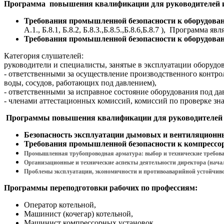
Программа повышения квалификации для руководителей и 
Требования промышленной безопасности к оборудов
А.1., Б.8.1, Б.8.2, Б.8.3.,Б.8.5.,Б.8.6,Б.8.7
), Программа явл
Требования промышленной безопасности к оборудова
Категория слушателей:
руководители и специалисты, занятые в эксплуатации оборудо
- ответственными за осуществление производственного контро
воды, сосудов, работающих под давлением),
- ответственными за исправное состояние оборудования под д
- членами аттестационных комиссий, комиссий по проверке зн
Программы повышения квалификации для руководителей и
Безопасность эксплуатации дымовых и вентиляцион
Требования промышленной безопасности к компресс
Промышленная трубопроводная арматура: выбор и технические требов
Организационные и технические аспекты деятельности директора (нача
Проблемы эксплуатации, экономичности и противоаварийной устойчивос
Программы переподготовки рабочих по профессиям:
Оператор котельной,
Машинист (кочегар) котельной,
Машинист компрессорных установок,