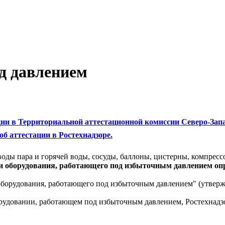
д давлением
ии в Территориальной аттестационной комиссии Северо-Запа
б аттестации в Ростехнадзоре.
оды пара и горячей воды, сосуды, баллоны, цистерны, компрессо
и оборудования, работающего под избыточным давлением о
орудования, работающего под избыточным давлением" (утвержде
борудовании, работающем под избыточным давлением, Ростехнад