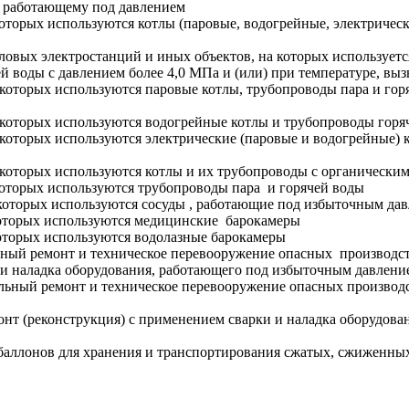
 работающему под давлением
оторых используются котлы (паровые, водогрейные, электрическ
овых электростанций и иных объектов, на которых использует
й воды с давлением более 4,0 МПа и (или) при температуре, вы
оторых используются паровые котлы, трубопроводы пара и горяч
которых используются водогрейные котлы и трубопроводы горяч
оторых используются электрические (паровые и водогрейные) к
 которых используются котлы и их трубопроводы с органически
оторых используются трубопроводы пара и горячей воды
которых используются сосуды , работающие под избыточным да
которых используются медицинские барокамеры
оторых используются водолазные барокамеры
ьный ремонт и техническое перевооружение опасных производст
 и наладка оборудования, работающего под избыточным давлени
альный ремонт и техническое перевооружение опасных производс
онт (реконструкция) с применением сварки и наладка оборудов
баллонов для хранения и транспортирования сжатых, сжиженных