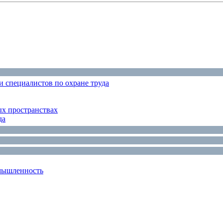
 специалистов по охране труда
ых пространствах
да
мышленность