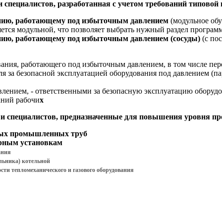
специалистов, разработанная с учетом требований типовой
анию, работающему под избыточным давлением
(модульное обу
яется модульной, что позволяет выбрать нужный раздел программ
нию, работающему под избыточным давлением (сосуды)
(с по
вания, работающего под избыточным давлением, в том числе пер
ля за безопасной эксплуатацией оборудования под давлением (п
авлением, - ответственными за безопасную эксплуатацию оборуд
аний рабочи
х
 специалистов, предназначенные для повышения уровня пр
ных промышленных труб
орным установкам
ания
льника) котельной
ти тепломеханического и газового оборудования