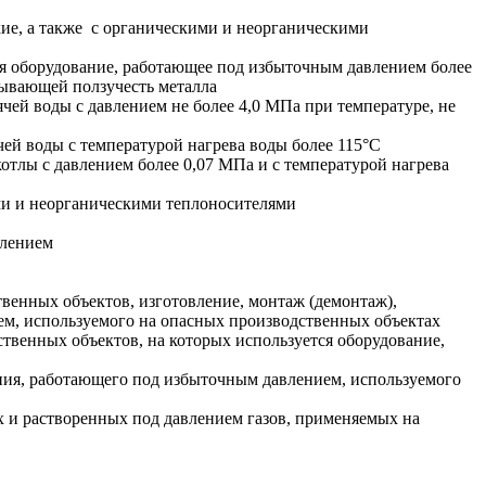
ие, а также с органическими и неорганическими
ся оборудование, работающее под избыточным давлением более
зывающей ползучесть металла
ей воды с давлением не более 4,0 МПа при температуре, не
ей воды с температурой нагрева воды более 115°С
отлы с давлением более 0,07 МПа и с температурой нагрева
ми и неорганическими теплоносителями
влением
венных объектов, изготовление, монтаж (демонтаж),
ем, используемого на опасных производственных объектах
твенных объектов, на которых используется оборудование,
ания, работающего под избыточным давлением, используемого
 и растворенных под давлением газов, применяемых на