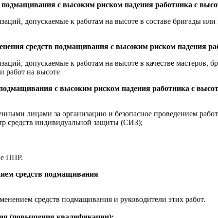
в подмащивания с высоким риском падения работника с высот
изаций, допускаемые к работам на высоте в составе бригады ил
менения средств подмащивания с высоким риском падения раб
заций, допускаемые к работам на высоте в качестве мастеров, б
и работ на высоте
 подмащивания с высоким риском падения работника с высоты
енными лицами за организацию и безопасное проведением работ 
тр средств индивидуальной защиты (СИЗ);
ие ППР.
ением средств подмащивания
менением средств подмащивания и руководители этих работ.
ния (повышения квалификации):