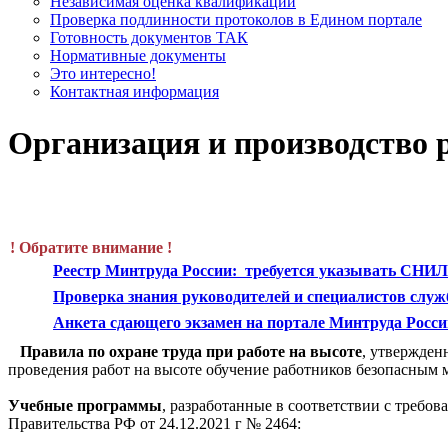
Независимая оценка квалификации
Проверка подлинности протоколов в Едином портале
Готовность документов ТАК
Нормативные документы
Это интересно!
Контактная информация
Организация и производство 
! Обратите внимание !
Реестр Минтруда России: требуется указывать СНИ
Проверка знания руководителей и специалистов служ
Анкета сдающего экзамен на портале Минтруда Росси
Правила по охране труда при работе на высоте
, утвержден
проведения работ на высоте обучение работников безопасным 
Учебные программы
, разработанные в соответствии с требо
Правительства РФ от 24.12.2021 г № 2464: