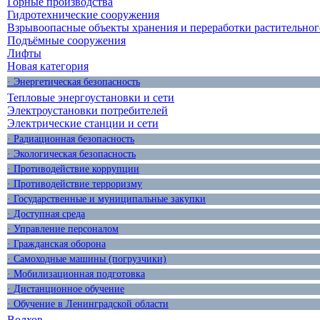
Горные производства
Гидротехнические сооружения
Взрывоопасные объекты хранения и переработки растительног
Подъёмные сооружения
Лифты
Новая категория
· Энергетическая безопасность
Тепловые энергоустановки и сети
Электроустановки потребителей
Электрические станции и сети
· Радиационная безопасность
· Экологическая безопасность
· Противодействие коррупции
· Противодействие терроризму
· Государственные и муниципальные закупки
· Доступная среда
· Управление персоналом
· Гражданская оборона
· Самоходные машины (погрузчики)
· Мобилизационная подготовка
· Дистанционное обучение
· Обучение в Ленинградской области
Волхов