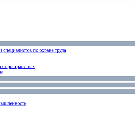
 специалистов по охране труда
ых пространствах
да
мышленность