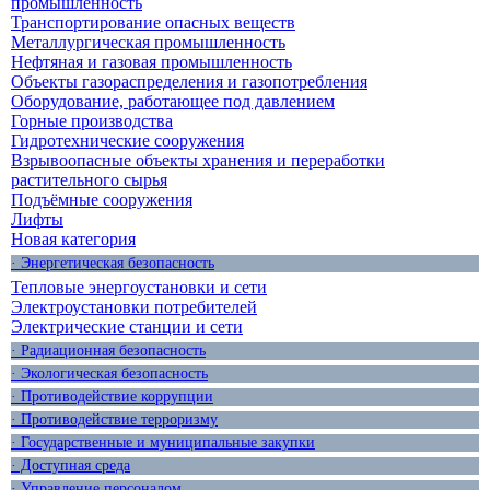
промышленность
Транспортирование опасных веществ
Металлургическая промышленность
Нефтяная и газовая промышленность
Объекты газораспределения и газопотребления
Оборудование, работающее под давлением
Горные производства
Гидротехнические сооружения
Взрывоопасные объекты хранения и переработки
растительного сырья
Подъёмные сооружения
Лифты
Новая категория
· Энергетическая безопасность
Тепловые энергоустановки и сети
Электроустановки потребителей
Электрические станции и сети
· Радиационная безопасность
· Экологическая безопасность
· Противодействие коррупции
· Противодействие терроризму
· Государственные и муниципальные закупки
· Доступная среда
· Управление персоналом