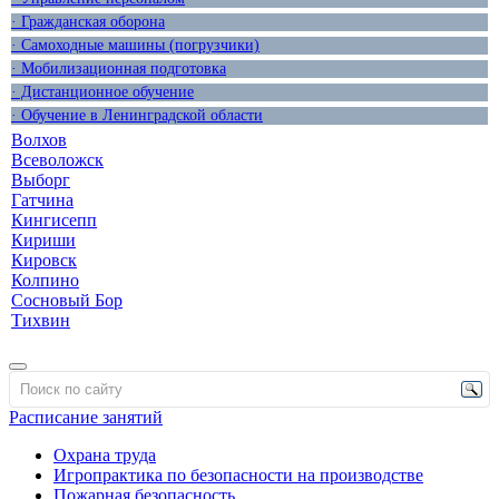
· Гражданская оборона
· Самоходные машины (погрузчики)
· Мобилизационная подготовка
· Дистанционное обучение
· Обучение в Ленинградской области
Волхов
Всеволожск
Выборг
Гатчина
Кингисепп
Кириши
Кировск
Колпино
Сосновый Бор
Тихвин
Расписание занятий
Охрана труда
Игропрактика по безопасности на производстве
Пожарная безопасность