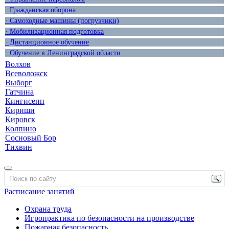
· Гражданская оборона
· Самоходные машины (погрузчики)
· Мобилизационная подготовка
· Дистанционное обучение
· Обучение в Ленинградской области
Волхов
Всеволожск
Выборг
Гатчина
Кингисепп
Кириши
Кировск
Колпино
Сосновый Бор
Тихвин
Расписание занятий
Охрана труда
Игропрактика по безопасности на производстве
Пожарная безопасность