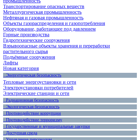
промышленность
Транспортирование опасных веществ
Металлургическая промышленность
Нефтяная и газовая промышленность
Объекты газораспределения и газопотребления
Оборудование, работающее под давлением
Горные производства
Гидротехнические сооружения
Взрывоопасные объекты хранения и переработки
растительного сырья
Подъёмные сооружения
Лифты
Новая категория
· Энергетическая безопасность
Тепловые энергоустановки и сети
Электроустановки потребителей
Электрические станции и сети
· Радиационная безопасность
· Экологическая безопасность
· Противодействие коррупции
· Противодействие терроризму
· Государственные и муниципальные закупки
· Доступная среда
· Управление персоналом