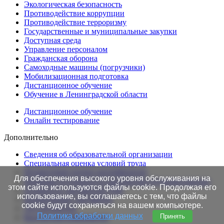
Экологическая безопасность
Противодействие коррупции
Противодействие терроризму
Государственные и муниципальные закупки
Доступная среда
Управление персоналом
Гражданская оборона
Самоходные машины (погрузчики)
Мобилизационная подготовка
Дистанционное обучение
Обучение в Ленинградской области
Дистанционное обучение
Онлайн тестирование
Дополнительно
Сведения об образовательной организации
Cпециальная оценка условий труда
Независимая оценка квалификации
Для обеспечения высокого уровня обслуживания на
Проверка подлинности протоколов в Едином портале
этом сайте используются файлы cookie. Продолжая его
Готовность документов ТАК
использование, вы соглашаетесь с тем, что файлы
Нормативные документы
cookie будут сохраняться на вашем компьютере.
Это интересно!
Политика обработки данных
Принять
Контактная информация