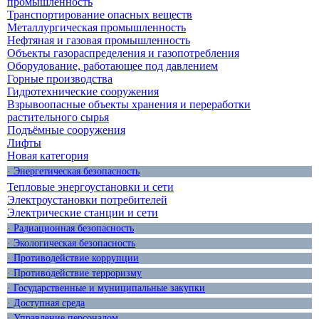
промышленность
Транспортирование опасных веществ
Металлургическая промышленность
Нефтяная и газовая промышленность
Объекты газораспределения и газопотребления
Оборудование, работающее под давлением
Горные производства
Гидротехнические сооружения
Взрывоопасные объекты хранения и переработки
растительного сырья
Подъёмные сооружения
Лифты
Новая категория
· Энергетическая безопасность
Тепловые энергоустановки и сети
Электроустановки потребителей
Электрические станции и сети
· Радиационная безопасность
· Экологическая безопасность
· Противодействие коррупции
· Противодействие терроризму
· Государственные и муниципальные закупки
· Доступная среда
· Управление персоналом