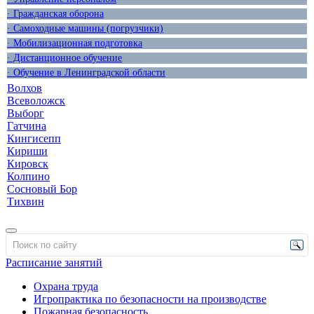
· Гражданская оборона
· Самоходные машины (погрузчики)
· Мобилизационная подготовка
· Дистанционное обучение
· Обучение в Ленинградской области
Волхов
Всеволожск
Выборг
Гатчина
Кингисепп
Кириши
Кировск
Колпино
Сосновый Бор
Тихвин
Расписание занятий
Охрана труда
Игропрактика по безопасности на производстве
Пожарная безопасность