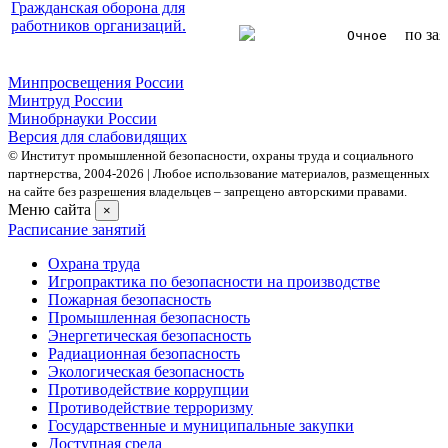
Гражданская оборона для
работников организаций.
по за
Очное
Минпросвещения России
Минтруд России
Минобрнауки России
Версия для слабовидящих
© Институт промышленной безопасности, охраны труда и социального
партнерства, 2004- 2026 | Любое использование материалов, размещенных
на сайте без разрешения владельцев – запрещено авторскими правами.
Меню сайта
×
Расписание занятий
Охрана труда
Игропрактика по безопасности на производстве
Пожарная безопасность
Промышленная безопасность
Энергетическая безопасность
Радиационная безопасность
Экологическая безопасность
Противодействие коррупции
Противодействие терроризму
Государственные и муниципальные закупки
Доступная среда