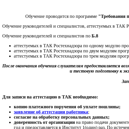
Обучение проводится по программе
"Требования п
Обучение руководителей и специалистов, аттестуемых в ТАК Р
Обучение руководителей и специалистов по
Б.8
аттестуемых в ТАК Ростехнадзора по одному модулю пр
аттестуемых в ТАК Ростехнадзора по двум модулям про
аттестуемых в ТАК Ростехнадзора по трем модулям прог
После окончания обучения слушателям предоставляется во
и тестовую подготовку к э
Зап
Для записи на аттестацию в ТАК необходимо:
копию платежного поручения об уплате пошлины;
заявление об аттестации работника
;
cогласие на обработку персональных данных;
доверенность от организации
на право подачи документо
год и предоставляется в Институт 1(один) раз. По истеч