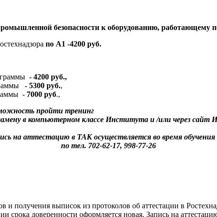
ромышленной безопасности к оборудованию, работающему 
остехнадзора
по
А1 -4200 руб.
ограммы
- 4200 руб.,
граммы
- 5300 руб.
,
раммы
-
7000 руб
.,
зможность пройти тренинг
кзамену в компьютерном классе Института и /или через сай
ись на аттестацию в ТАК осуществляется во время обучения
по тел. 702-62-17, 998-77-26
в и получения выписок из протоколов об аттестации в Ростехн
ении срока доверенности оформляется новая. Запись на аттеста