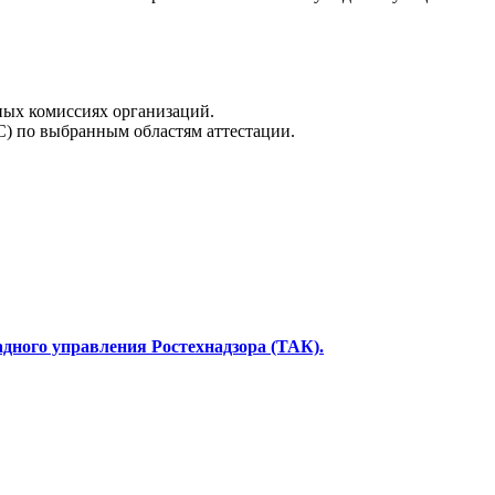
ных комиссиях организаций.
) по выбранным областям аттестации.
дного управления Ростехнадзора (ТАК).