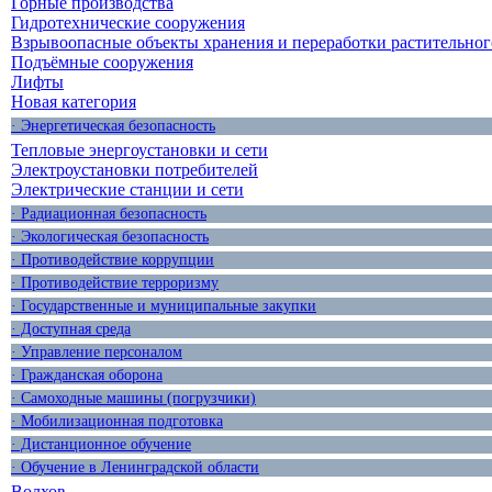
Горные производства
Гидротехнические сооружения
Взрывоопасные объекты хранения и переработки растительног
Подъёмные сооружения
Лифты
Новая категория
· Энергетическая безопасность
Тепловые энергоустановки и сети
Электроустановки потребителей
Электрические станции и сети
· Радиационная безопасность
· Экологическая безопасность
· Противодействие коррупции
· Противодействие терроризму
· Государственные и муниципальные закупки
· Доступная среда
· Управление персоналом
· Гражданская оборона
· Самоходные машины (погрузчики)
· Мобилизационная подготовка
· Дистанционное обучение
· Обучение в Ленинградской области
Волхов