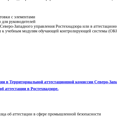
товки с элементами
 для руководителей
Северо-Западного управления Ростехнадзора или в аттестацион
п к учебным модулям обучающей контролирующей системы (ОКС
ии в Территориальной аттестационной комиссии Северо-Запа
б аттестации в Ростехнадзоре.
азца об аттестации в сфере промышленной безопасности