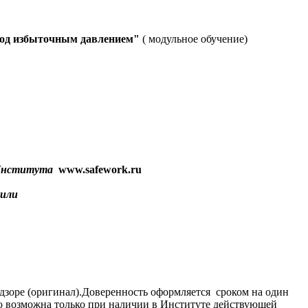
под избыточным давлением"
( модульное обучение)
т Института
www.safework.ru
 или
адзоре (оригинал).Доверенность оформляется сроком на один
цию возможна только при наличии в Институте действующей