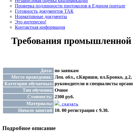
Независимая оценка квалификации
Проверка подлинности протоколов в Едином портале
Готовность документов ТАК
Нормативные документы
Это интересно!
Контактная информация
Требования промышленной б
Дата:
по заявкам
Место проведения:
Лен. обл., г.Кириши, пл.Бровко, д.2,
Категория обучаемых:
руководители и специалисты орган
Тип обучения:
Очное
Стоимость:
2300 руб.
Материалы:
скачать
Начало занятий
10. 00 регистрация с 9.30.
Подробное описание