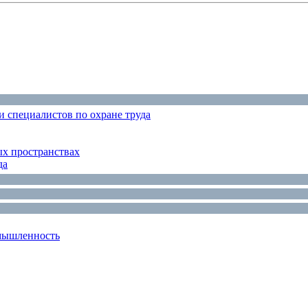
 специалистов по охране труда
ых пространствах
да
мышленность