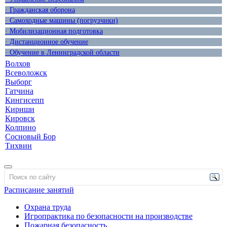
· Гражданская оборона
· Самоходные машины (погрузчики)
· Мобилизационная подготовка
· Дистанционное обучение
· Обучение в Ленинградской области
Волхов
Всеволожск
Выборг
Гатчина
Кингисепп
Кириши
Кировск
Колпино
Сосновый Бор
Тихвин
Расписание занятий
Охрана труда
Игропрактика по безопасности на производстве
Пожарная безопасность