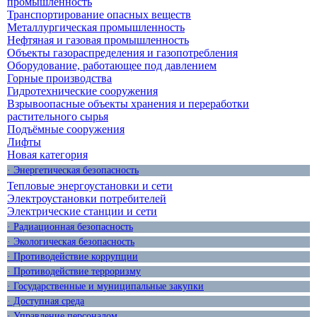
промышленность
Транспортирование опасных веществ
Металлургическая промышленность
Нефтяная и газовая промышленность
Объекты газораспределения и газопотребления
Оборудование, работающее под давлением
Горные производства
Гидротехнические сооружения
Взрывоопасные объекты хранения и переработки
растительного сырья
Подъёмные сооружения
Лифты
Новая категория
· Энергетическая безопасность
Тепловые энергоустановки и сети
Электроустановки потребителей
Электрические станции и сети
· Радиационная безопасность
· Экологическая безопасность
· Противодействие коррупции
· Противодействие терроризму
· Государственные и муниципальные закупки
· Доступная среда
· Управление персоналом