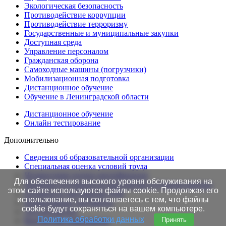
Экологическая безопасность
Противодействие коррупции
Противодействие терроризму
Государственные и муниципальные закупки
Доступная среда
Управление персоналом
Гражданская оборона
Самоходные машины (погрузчики)
Мобилизационная подготовка
Дистанционное обучение
Обучение в Ленинградской области
Дистанционное обучение
Онлайн тестирование
Дополнительно
Сведения об образовательной организации
Cпециальная оценка условий труда
Независимая оценка квалификации
Для обеспечения высокого уровня обслуживания на
Проверка подлинности протоколов в Едином портале
этом сайте используются файлы cookie. Продолжая его
Готовность документов ТАК
использование, вы соглашаетесь с тем, что файлы
Нормативные документы
cookie будут сохраняться на вашем компьютере.
Это интересно!
Политика обработки данных
Принять
Контактная информация