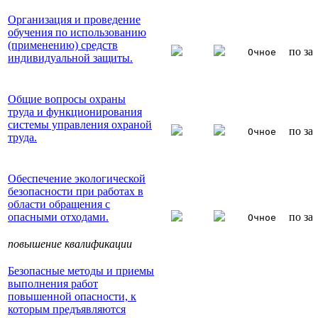
Организация и проведение
обучения по использованию
(применению) средств
по за
Очное
индивидуальной защиты.
Общие вопросы охраны
труда и функционирования
системы управления охраной
по за
Очное
труда.
Обеспечение экологической
безопасности при работах в
области обращения с
опасными отходами.
по за
Очное
повышение квалификации
Безопасные методы и приемы
выполнения работ
повышенной опасности, к
которым предъявляются