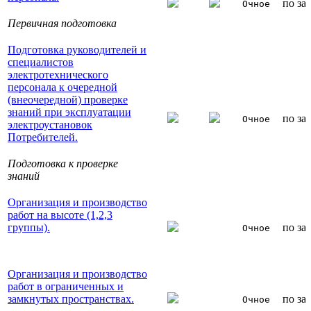
по за
Очное
Первичная подготовка
Подготовка руководителей и
специалистов
электротехнического
персонала к очередной
(внеочередной) проверке
знаний при эксплуатации
по за
Очное
электроустановок
Потребителей.
Подготовка к проверке
знаний
Организация и производство
работ на высоте (1,2,3
группы).
по за
Очное
Организация и производство
работ в ограниченных и
замкнутых пространствах.
по за
Очное