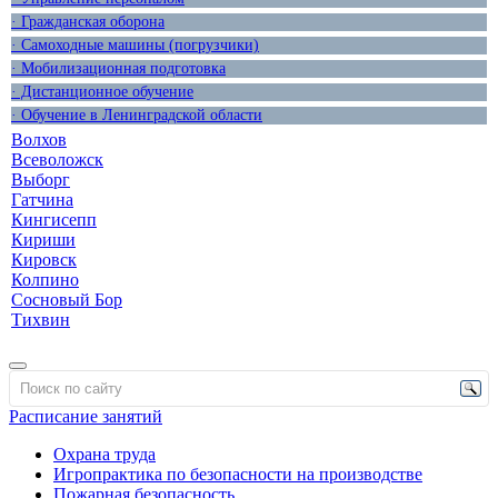
· Гражданская оборона
· Самоходные машины (погрузчики)
· Мобилизационная подготовка
· Дистанционное обучение
· Обучение в Ленинградской области
Волхов
Всеволожск
Выборг
Гатчина
Кингисепп
Кириши
Кировск
Колпино
Сосновый Бор
Тихвин
Расписание занятий
Охрана труда
Игропрактика по безопасности на производстве
Пожарная безопасность