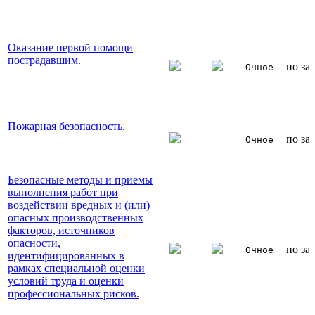
Оказание первой помощи
пострадавшим.
по за
Очное
Пожарная безопасность.
по за
Очное
Безопасные методы и приемы
выполнения работ при
воздействии вредных и (или)
опасных производственных
факторов, источников
опасности,
по за
Очное
идентифицированных в
рамках специальной оценки
условий труда и оценки
профессиональных рисков.