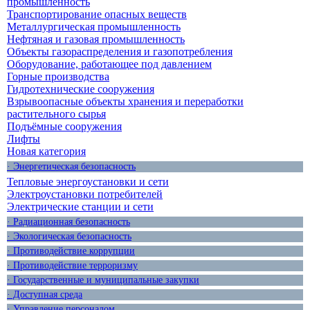
промышленность
Транспортирование опасных веществ
Металлургическая промышленность
Нефтяная и газовая промышленность
Объекты газораспределения и газопотребления
Оборудование, работающее под давлением
Горные производства
Гидротехнические сооружения
Взрывоопасные объекты хранения и переработки
растительного сырья
Подъёмные сооружения
Лифты
Новая категория
· Энергетическая безопасность
Тепловые энергоустановки и сети
Электроустановки потребителей
Электрические станции и сети
· Радиационная безопасность
· Экологическая безопасность
· Противодействие коррупции
· Противодействие терроризму
· Государственные и муниципальные закупки
· Доступная среда
· Управление персоналом