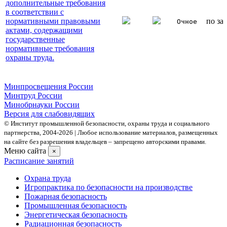
дополнительные требования
в соответствии с
нормативными правовыми
по за
Очное
актами, содержащими
государственные
нормативные требования
охраны труда.
Минпросвещения России
Минтруд России
Минобрнауки России
Версия для слабовидящих
© Институт промышленной безопасности, охраны труда и социального
партнерства, 2004- 2026 | Любое использование материалов, размещенных
на сайте без разрешения владельцев – запрещено авторскими правами.
Меню сайта
×
Расписание занятий
Охрана труда
Игропрактика по безопасности на производстве
Пожарная безопасность
Промышленная безопасность
Энергетическая безопасность
Радиационная безопасность