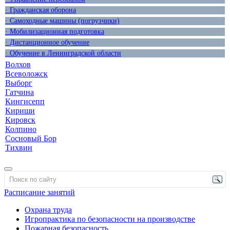
· Гражданская оборона
· Самоходные машины (погрузчики)
· Мобилизационная подготовка
· Дистанционное обучение
· Обучение в Ленинградской области
Волхов
Всеволожск
Выборг
Гатчина
Кингисепп
Кириши
Кировск
Колпино
Сосновый Бор
Тихвин
Расписание занятий
Охрана труда
Игропрактика по безопасности на производстве
Пожарная безопасность