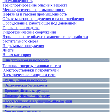
промышленность
Транспортирование опасных веществ
Металлургическая промышленность
Нефтяная и газовая промышленность
Объекты газораспределения и газопотребления
Оборудование, работающее под давлением
Горные производства
Гидротехнические сооружения
Взрывоопасные объекты хранения и переработки
растительного сырья
Подъёмные сооружения
Лифты
Новая категория
· Энергетическая безопасность
Тепловые энергоустановки и сети
Электроустановки потребителей
Электрические станции и сети
· Радиационная безопасность
· Экологическая безопасность
· Противодействие коррупции
· Противодействие терроризму
· Государственные и муниципальные закупки
· Доступная среда
· Управление персоналом