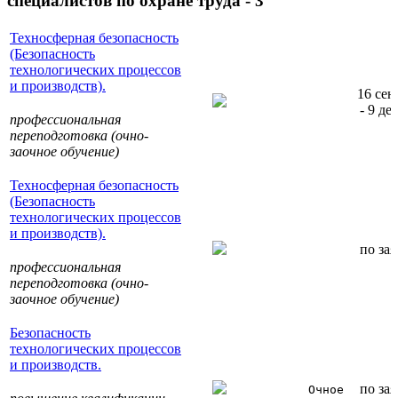
специалистов по охране труда - 3
Техносферная безопасность
(Безопасность
технологических процессов
и производств).
16 сен
- 9 де
профессиональная
переподготовка (очно-
заочное обучение)
Техносферная безопасность
(Безопасность
технологических процессов
и производств).
по за
профессиональная
переподготовка (очно-
заочное обучение)
Безопасность
технологических процессов
и производств.
по за
Очное