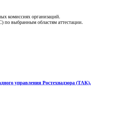
ных комиссиях организаций.
) по выбранным областям аттестации.
дного управления Ростехнадзора (ТАК).