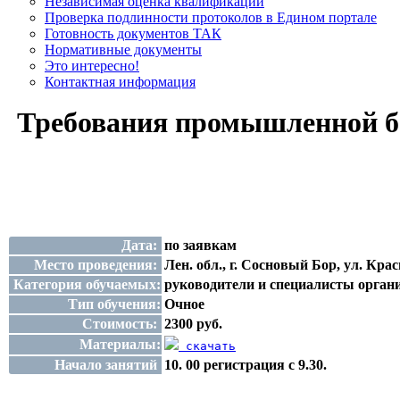
Независимая оценка квалификации
Проверка подлинности протоколов в Едином портале
Готовность документов ТАК
Нормативные документы
Это интересно!
Контактная информация
Требования промышленной б
Дата:
по заявкам
Место проведения:
Лен. обл., г. Сосновый Бор, ул. Кра
Категория обучаемых:
руководители и специалисты орган
Тип обучения:
Очное
Стоимость:
2300 руб.
Материалы:
скачать
Начало занятий
10. 00 регистрация с 9.30.