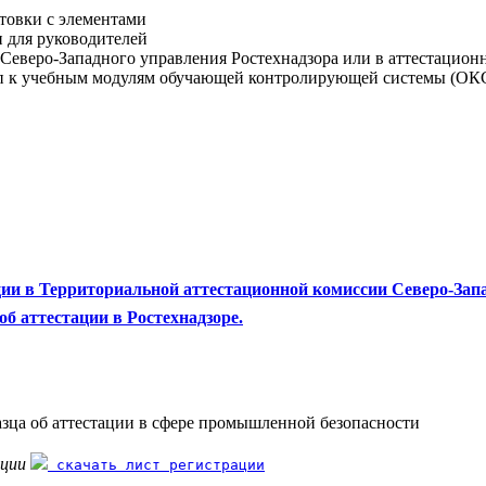
товки с элементами
 для руководителей
Северо-Западного управления Ростехнадзора или в аттестацион
п к учебным модулям обучающей контролирующей системы (ОКС
ии в Территориальной аттестационной комиссии Северо-Запа
б аттестации в Ростехнадзоре.
азца об аттестации в сфере промышленной безопасности
ации
скачать лист регистрации