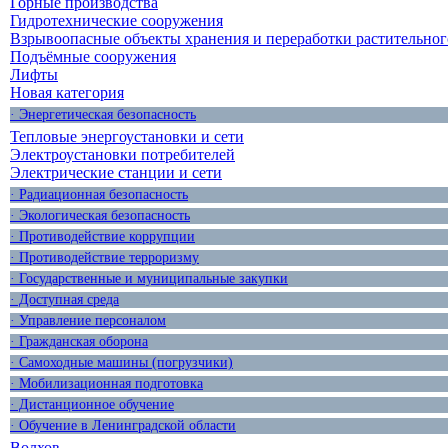
Горные производства
Гидротехнические сооружения
Взрывоопасные объекты хранения и переработки растительног
Подъёмные сооружения
Лифты
Новая категория
· Энергетическая безопасность
Тепловые энергоустановки и сети
Электроустановки потребителей
Электрические станции и сети
· Радиационная безопасность
· Экологическая безопасность
· Противодействие коррупции
· Противодействие терроризму
· Государственные и муниципальные закупки
· Доступная среда
· Управление персоналом
· Гражданская оборона
· Самоходные машины (погрузчики)
· Мобилизационная подготовка
· Дистанционное обучение
· Обучение в Ленинградской области
Волхов