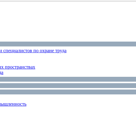
 специалистов по охране труда
ых пространствах
да
мышленность