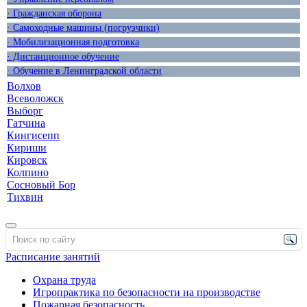
· Гражданская оборона
· Самоходные машины (погрузчики)
· Мобилизационная подготовка
· Дистанционное обучение
· Обучение в Ленинградской области
Волхов
Всеволожск
Выборг
Гатчина
Кингисепп
Кириши
Кировск
Колпино
Сосновый Бор
Тихвин
Расписание занятий
Охрана труда
Игропрактика по безопасности на производстве
Пожарная безопасность