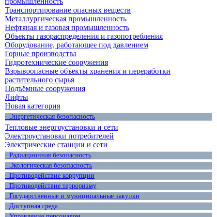
промышленность
Транспортирование опасных веществ
Металлургическая промышленность
Нефтяная и газовая промышленность
Объекты газораспределения и газопотребления
Оборудование, работающее под давлением
Горные производства
Гидротехнические сооружения
Взрывоопасные объекты хранения и переработки
растительного сырья
Подъёмные сооружения
Лифты
Новая категория
· Энергетическая безопасность
Тепловые энергоустановки и сети
Электроустановки потребителей
Электрические станции и сети
· Радиационная безопасность
· Экологическая безопасность
· Противодействие коррупции
· Противодействие терроризму
· Государственные и муниципальные закупки
· Доступная среда
· Управление персоналом