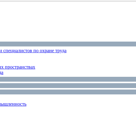
 специалистов по охране труда
ых пространствах
да
мышленность