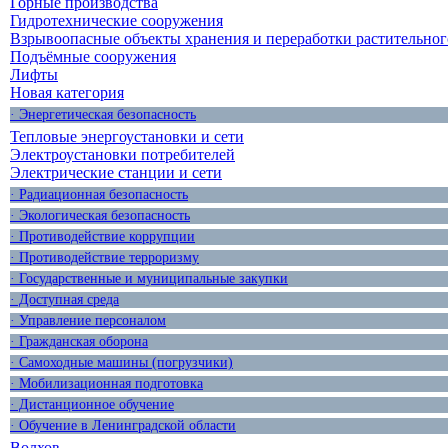
Горные производства
Гидротехнические сооружения
Взрывоопасные объекты хранения и переработки растительног
Подъёмные сооружения
Лифты
Новая категория
· Энергетическая безопасность
Тепловые энергоустановки и сети
Электроустановки потребителей
Электрические станции и сети
· Радиационная безопасность
· Экологическая безопасность
· Противодействие коррупции
· Противодействие терроризму
· Государственные и муниципальные закупки
· Доступная среда
· Управление персоналом
· Гражданская оборона
· Самоходные машины (погрузчики)
· Мобилизационная подготовка
· Дистанционное обучение
· Обучение в Ленинградской области
Волхов