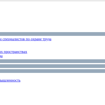
 специалистов по охране труда
ых пространствах
да
мышленность