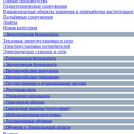
Горные производства
Гидротехнические сооружения
Взрывоопасные объекты хранения и переработки растительног
Подъёмные сооружения
Лифты
Новая категория
· Энергетическая безопасность
Тепловые энергоустановки и сети
Электроустановки потребителей
Электрические станции и сети
· Радиационная безопасность
· Экологическая безопасность
· Противодействие коррупции
· Противодействие терроризму
· Государственные и муниципальные закупки
· Доступная среда
· Управление персоналом
· Гражданская оборона
· Самоходные машины (погрузчики)
· Мобилизационная подготовка
· Дистанционное обучение
· Обучение в Ленинградской области
Волхов