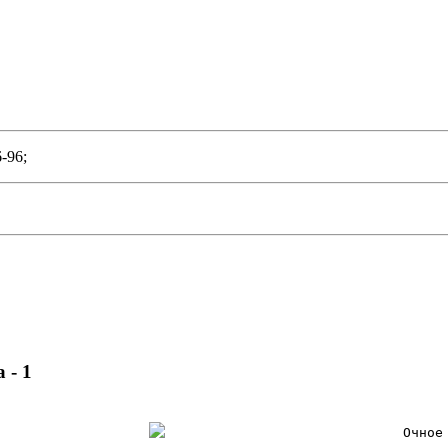
-96;
 - 1
Очное