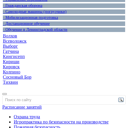
· Гражданская оборона
· Самоходные машины (погрузчики)
· Мобилизационная подготовка
· Дистанционное обучение
· Обучение в Ленинградской области
Волхов
Всеволожск
Выборг
Гатчина
Кингисепп
Кириши
Кировск
Колпино
Сосновый Бор
Тихвин
Расписание занятий
Охрана труда
Игропрактика по безопасности на производстве
Пожарная безопасность