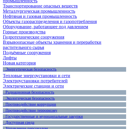
промышленность
Транспортирование опасных веществ
Металлургическая промышленность
Нефтяная и газовая промышленность
Объекты газораспределения и газопотребления
Оборудование, работающее под давлением
Горные производства
Гидротехнические сооружения
Взрывоопасные объекты хранения и переработки
растительного сырья
Подъёмные сооружения
Лифты
Новая категория
· Энергетическая безопасность
Тепловые энергоустановки и сети
Электроустановки потребителей
Электрические станции и сети
· Радиационная безопасность
· Экологическая безопасность
· Противодействие коррупции
· Противодействие терроризму
· Государственные и муниципальные закупки
· Доступная среда
· Управление персоналом