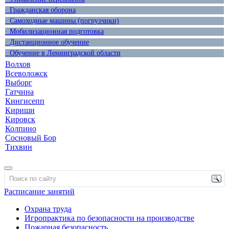
· Гражданская оборона
· Самоходные машины (погрузчики)
· Мобилизационная подготовка
· Дистанционное обучение
· Обучение в Ленинградской области
Волхов
Всеволожск
Выборг
Гатчина
Кингисепп
Кириши
Кировск
Колпино
Сосновый Бор
Тихвин
Расписание занятий
Охрана труда
Игропрактика по безопасности на производстве
Пожарная безопасность