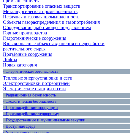
промышленность
Транспортирование опасных веществ
Металлургическая промышленность
Нефтяная и газовая промышленность
Объекты газораспределения и газопотребления
Оборудование, работающее под давлением
Горные производства
Гидротехнические сооружения
Взрывоопасные объекты хранения и переработки
растительного сырья
Подъёмные сооружения
Лифты
Новая категория
· Энергетическая безопасность
Тепловые энергоустановки и сети
Электроустановки потребителей
Электрические станции и сети
· Радиационная безопасность
· Экологическая безопасность
· Противодействие коррупции
· Противодействие терроризму
· Государственные и муниципальные закупки
· Доступная среда
· Управление персоналом