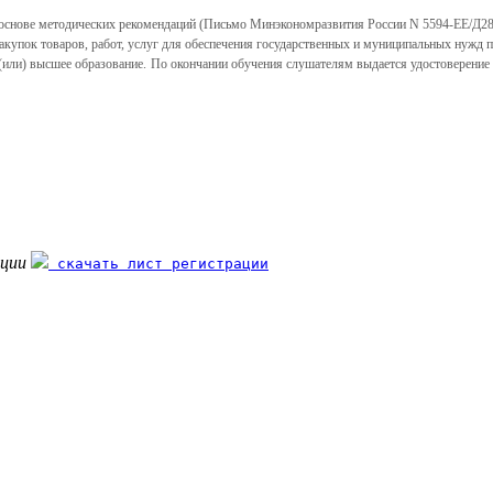
основе методических рекомендаций (
Письмо Минэкономразвития России N 5594-ЕЕ/Д28и
закупок товаров, работ, услуг для обеспечения государственных и муниципальных нужд п
или) высшее образование.
По окончании обучения слушателям выдается удостоверение
ации
скачать лист регистрации