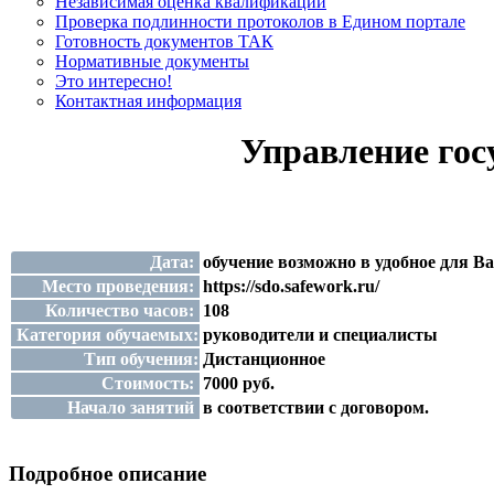
Независимая оценка квалификации
Проверка подлинности протоколов в Едином портале
Готовность документов ТАК
Нормативные документы
Это интересно!
Контактная информация
Управление го
Дата:
обучение возможно в удобное для В
Место проведения:
https://sdo.safework.ru/
Количество часов:
108
Категория обучаемых:
руководители и специалисты
Тип обучения:
Дистанционное
Стоимость:
7000 руб.
Начало занятий
в соответствии с договором.
Подробное описание