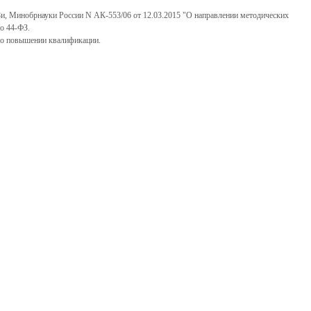
, Минобрнауки России N АК-553/06 от 12.03.2015 "О направлении методических
о 44-ФЗ.
 о повышении квалификации.