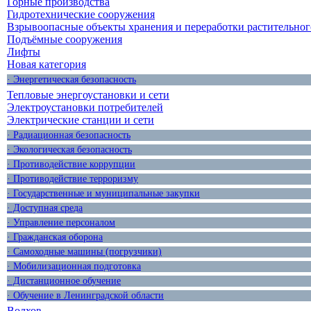
Горные производства
Гидротехнические сооружения
Взрывоопасные объекты хранения и переработки растительног
Подъёмные сооружения
Лифты
Новая категория
· Энергетическая безопасность
Тепловые энергоустановки и сети
Электроустановки потребителей
Электрические станции и сети
· Радиационная безопасность
· Экологическая безопасность
· Противодействие коррупции
· Противодействие терроризму
· Государственные и муниципальные закупки
· Доступная среда
· Управление персоналом
· Гражданская оборона
· Самоходные машины (погрузчики)
· Мобилизационная подготовка
· Дистанционное обучение
· Обучение в Ленинградской области
Волхов