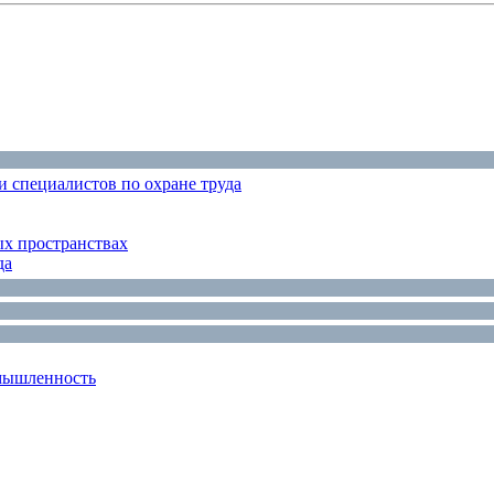
 специалистов по охране труда
ых пространствах
да
мышленность