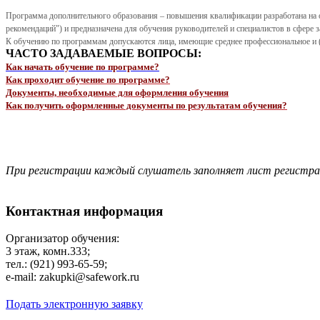
Программа дополнительного образования – повышения квалификации разработана на 
рекомендаций")
и предназначена для обучения
руководителей и специалистов в сфере 
К обучению по программам допускаются лица, имеющие среднее профессиональное и (
ЧАСТО ЗАДАВАЕМЫЕ ВОПРОСЫ:
Как начать обучение по программе?
Как проходит обучение по программе?
Документы, необходимые для оформления обучения
Как получить оформленные документы по результатам обучения?
При регистрации каждый слушатель заполняет лист регистр
Контактная информация
Организатор обучения:
3 этаж, комн.333;
тел.: (921) 993-65-59;
e-mail: zakupki@safework.ru
Подать электронную заявку