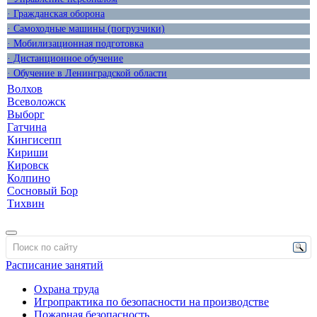
· Гражданская оборона
· Самоходные машины (погрузчики)
· Мобилизационная подготовка
· Дистанционное обучение
· Обучение в Ленинградской области
Волхов
Всеволожск
Выборг
Гатчина
Кингисепп
Кириши
Кировск
Колпино
Сосновый Бор
Тихвин
Расписание занятий
Охрана труда
Игропрактика по безопасности на производстве
Пожарная безопасность