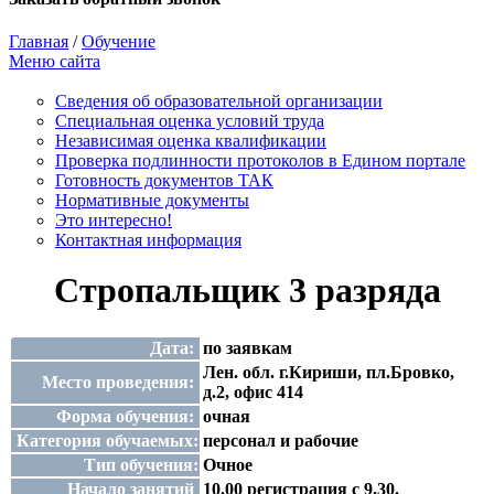
Главная
/
Обучение
Меню сайта
Сведения об образовательной организации
Cпециальная оценка условий труда
Независимая оценка квалификации
Проверка подлинности протоколов в Едином портале
Готовность документов ТАК
Нормативные документы
Это интересно!
Контактная информация
Стропальщик 3 разряда
Дата:
по заявкам
Лен. обл. г.Кириши, пл.Бровко,
Место проведения:
д.2, офис 414
Форма обучения:
очная
Категория обучаемых:
персонал и рабочие
Тип обучения:
Очное
Начало занятий
10.00 регистрация с 9.30.