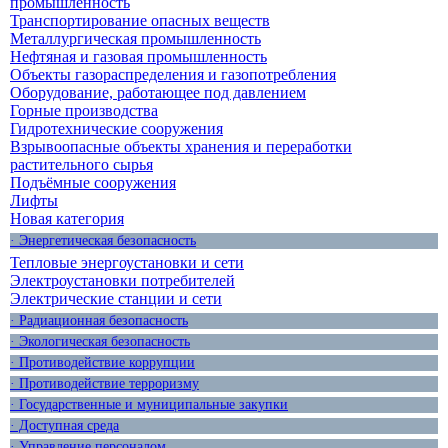
промышленность
Транспортирование опасных веществ
Металлургическая промышленность
Нефтяная и газовая промышленность
Объекты газораспределения и газопотребления
Оборудование, работающее под давлением
Горные производства
Гидротехнические сооружения
Взрывоопасные объекты хранения и переработки
растительного сырья
Подъёмные сооружения
Лифты
Новая категория
· Энергетическая безопасность
Тепловые энергоустановки и сети
Электроустановки потребителей
Электрические станции и сети
· Радиационная безопасность
· Экологическая безопасность
· Противодействие коррупции
· Противодействие терроризму
· Государственные и муниципальные закупки
· Доступная среда
· Управление персоналом