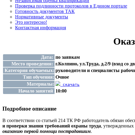
Независимая оценка квалификации
Проверка подлинности протоколов в Едином портале
Готовность документов ТАК
Нормативные документы
Это интересно!
Контактная информация
Оказ
Дата:
по заявкам
Место проведения:
г.Колпино, ул.Труда, д.2/9 (вход со д
Категория обучаемых:
руководители и специалисты рабоч
Тип обучения:
Очное
Материалы:
скачать
Начало занятий
10:00
Подробное описание
В соответствии со статьей 214 ТК РФ работодатель обязан об
и проверки знания требований охраны труда
, утвержденных 
оказанию первой помощи пострадавшим
.