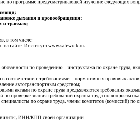
ие по программе предусматривающей изучение следующих вопр
помощи;
тановке дыхания и кровообращения;
 и травмах;
в, в том числе:
 на сайте Института www.safework.ru.
ны обязанности по проведению инструктажа по охране труда, в
м в соответствии с требованиями нормативных правовых актов
вление автотранспортным средством;
выми актами по охране труда предъявляются требования оказы
сий по проверке знания требований охраны труда по вопросам о
специалисты по охране труда, члены комитетов (комиссий) по о
еквизиты, ИНН/КПП своей организации