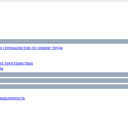
 специалистов по охране труда
ых пространствах
да
мышленность