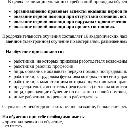
В целях реализации указанных требований проводим обучен
организационно-правовые аспекты оказания первой 
оказание первой помощи при отсутствии сознания, ос
оказание первой помощи при наружных кровотечениях
оказание первой помощи при прочих состояниях.
Продолжительность обучения составляет 16 академических часо
-заочное
(электронное) обучение по материалам, размещённым
На обучение приглашаются:
работники, на которых приказом работодателя возложе
работники рабочих профессий;
лица, обязанные оказывать первую помощь пострадавши
работники, к трудовым функциям которых отнесено упра
работники, к компетенциям которых нормативными право
председатель (заместитель председателя) и члены комис
лица, проводящие обучение по оказанию первой помощи, 
иные работники по решению работодателя.
Слушателям необходимо знать точное название, банковские р
На обучении при себе необходимо иметь
:
- оригинал заявки на обучение,
- СНИЛС;