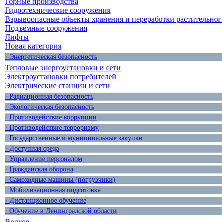
Горные производства
Гидротехнические сооружения
Взрывоопасные объекты хранения и переработки растительног
Подъёмные сооружения
Лифты
Новая категория
· Энергетическая безопасность
Тепловые энергоустановки и сети
Электроустановки потребителей
Электрические станции и сети
· Радиационная безопасность
· Экологическая безопасность
· Противодействие коррупции
· Противодействие терроризму
· Государственные и муниципальные закупки
· Доступная среда
· Управление персоналом
· Гражданская оборона
· Самоходные машины (погрузчики)
· Мобилизационная подготовка
· Дистанционное обучение
· Обучение в Ленинградской области
Волхов