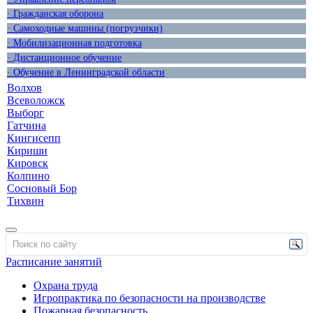
· Гражданская оборона
· Самоходные машины (погрузчики)
· Мобилизационная подготовка
· Дистанционное обучение
· Обучение в Ленинградской области
Волхов
Всеволожск
Выборг
Гатчина
Кингисепп
Кириши
Кировск
Колпино
Сосновый Бор
Тихвин
Расписание занятий
Охрана труда
Игропрактика по безопасности на производстве
Пожарная безопасность