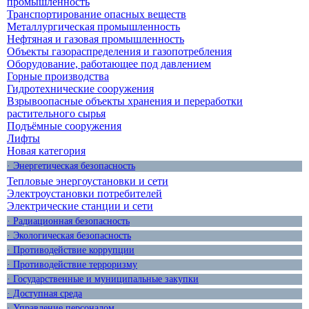
промышленность
Транспортирование опасных веществ
Металлургическая промышленность
Нефтяная и газовая промышленность
Объекты газораспределения и газопотребления
Оборудование, работающее под давлением
Горные производства
Гидротехнические сооружения
Взрывоопасные объекты хранения и переработки
растительного сырья
Подъёмные сооружения
Лифты
Новая категория
· Энергетическая безопасность
Тепловые энергоустановки и сети
Электроустановки потребителей
Электрические станции и сети
· Радиационная безопасность
· Экологическая безопасность
· Противодействие коррупции
· Противодействие терроризму
· Государственные и муниципальные закупки
· Доступная среда
· Управление персоналом